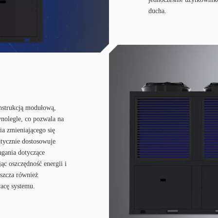
ducha.
nstrukcją modułową,
wnolegle, co pozwala na
ia zmieniającego się
tycznie dostosowuje
agania dotyczące
ąc oszczędność energii i
szcza również
racę systemu.