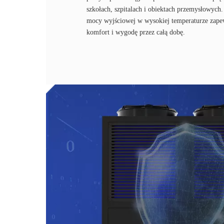
szkołach, szpitalach i obiektach przemysłowych
mocy wyjściowej w wysokiej temperaturze zape
komfort i wygodę przez całą dobę.