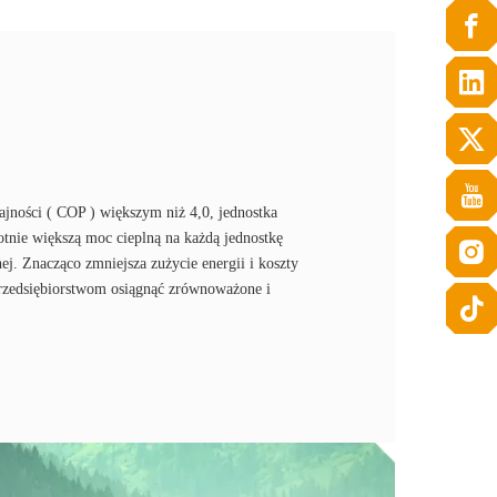
jności ( COP ) większym niż 4,0, jednostka
otnie większą moc cieplną na każdą jednostkę
nej. Znacząco zmniejsza zużycie energii i koszty
rzedsiębiorstwom osiągnąć zrównoważone i