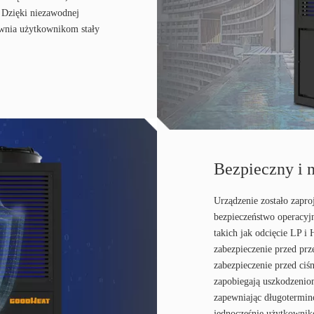
. Dzięki niezawodnej
wnia użytkownikom stały
Bezpieczny i 
Urządzenie zostało zapr
bezpieczeństwo operacyj
takich jak odcięcie LP i
zabezpieczenie przed prz
zabezpieczenie przed ci
zapobiegają uszkodzenio
zapewniając długotermino
jednocześnie użytkownik