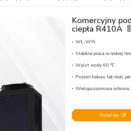
Komercyjny po
ciepła R410A
WŁ.-WYŁ
Stabilna praca w niskiej t
Wylot wody 60 ℃
Poziom hałasu tak niski, j
Wielopoziomowa ochrona z
Pytać się