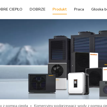
BRE CIEPŁO
DOBRZE
Produkt
Praca
Głoska 
 z pompą ciepła
»
Komercyjny podgrzewacz wody z pompą c