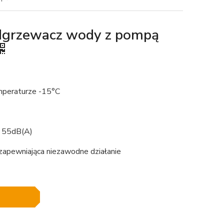
dgrzewacz wody z pompą
emperaturze -15°C
ak 55dB(A)
apewniająca niezawodne działanie