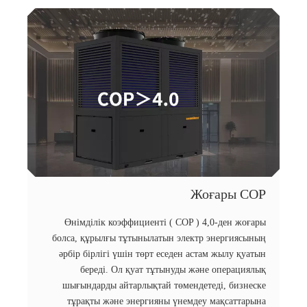
Жоғары COP
Өнімділік коэффициенті ( COP ) 4,0-ден жоғары
болса, құрылғы тұтынылатын электр энергиясының
әрбір бірлігі үшін төрт еседен астам жылу қуатын
береді. Ол қуат тұтынуды және операциялық
шығындарды айтарлықтай төмендетеді, бизнеске
тұрақты және энергияны үнемдеу мақсаттарына