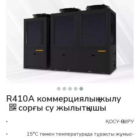
R410A коммерциялық жылу
сорғы су жылытқышы
ҚОСУ-ӨШІРУ
-15°C төмен температурада тұрақты жұмыс