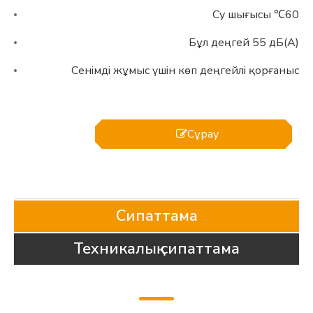
60℃ Су шығысы
Бұл деңгей 55 дБ(А)
Сенімді жұмыс үшін көп деңгейлі қорғаныс
Сұрау
Сипаттама
Техникалық сипаттама