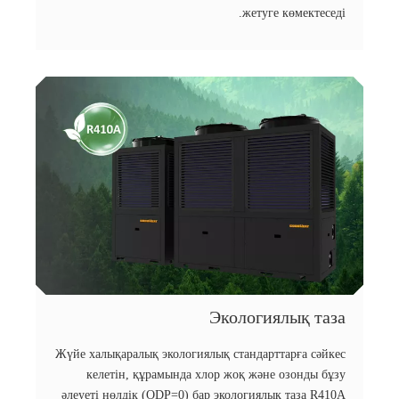
жетуге көмектеседі.
Экологиялық таза
Жүйе халықаралық экологиялық стандарттарға сәйкес
келетін, құрамында хлор жоқ және озонды бұзу
әлеуеті нөлдік (ODP=0) бар экологиялық таза R410A