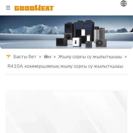
Басты бет
»
Өнім
»
Жылу сорғы су жылытқышы
»
R410A коммерциялық жылу сорғы су жылытқышы