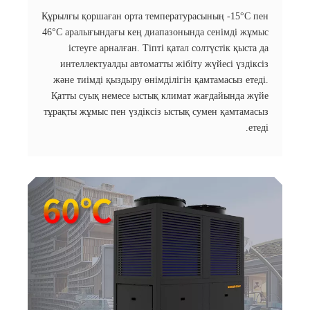
Құрылғы қоршаған орта температурасының -15°C пен
46°C аралығындағы кең диапазонында сенімді жұмыс
істеуге арналған. Тіпті қатал солтүстік қыста да
интеллектуалды автоматты жібіту жүйесі үздіксіз
және тиімді қыздыру өнімділігін қамтамасыз етеді.
Қатты суық немесе ыстық климат жағдайында жүйе
тұрақты жұмыс пен үздіксіз ыстық сумен қамтамасыз
етеді.