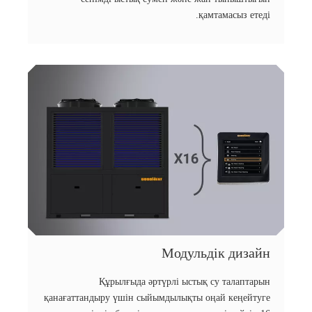
қамтамасыз етеді.
Модульдік дизайн
Құрылғыда әртүрлі ыстық су талаптарын
қанағаттандыру үшін сыйымдылықты оңай кеңейтуге