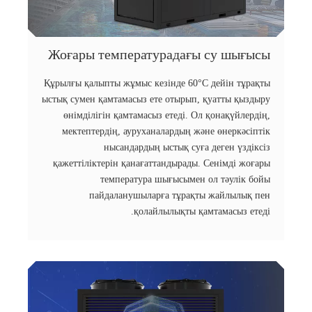
Жоғары температурадағы су шығысы
Құрылғы қалыпты жұмыс кезінде 60°C дейін тұрақты
ыстық сумен қамтамасыз ете отырып, қуатты қыздыру
өнімділігін қамтамасыз етеді. Ол қонақүйлердің,
мектептердің, ауруханалардың және өнеркәсіптік
нысандардың ыстық суға деген үздіксіз
қажеттіліктерін қанағаттандырады. Сенімді жоғары
температура шығысымен ол тәулік бойы
пайдаланушыларға тұрақты жайлылық пен
қолайлылықты қамтамасыз етеді.