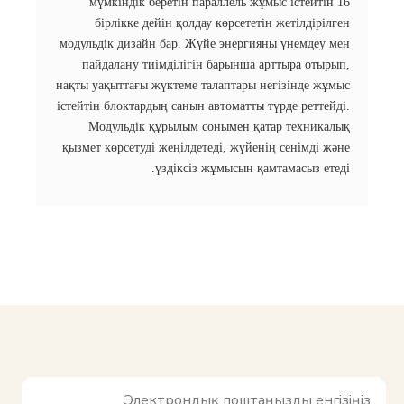
мүмкіндік беретін параллель жұмыс істейтін 16
бірлікке дейін қолдау көрсететін жетілдірілген
модульдік дизайн бар. Жүйе энергияны үнемдеу мен
пайдалану тиімділігін барынша арттыра отырып,
нақты уақыттағы жүктеме талаптары негізінде жұмыс
істейтін блоктардың санын автоматты түрде реттейді.
Модульдік құрылым сонымен қатар техникалық
қызмет көрсетуді жеңілдетеді, жүйенің сенімді және
үздіксіз жұмысын қамтамасыз етеді.