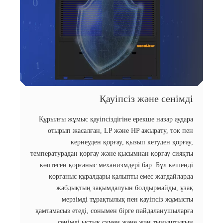
Қауіпсіз және сенімді
Құрылғы жұмыс қауіпсіздігіне ерекше назар аудара
отырып жасалған, LP және HP ажырату, ток пен
кернеуден қорғау, қызып кетуден қорғау,
температурадан қорғау және қысымнан қорғау сияқты
көптеген қорғаныс механизмдері бар. Бұл кешенді
қорғаныс құралдары қалыпты емес жағдайларда
жабдықтың зақымдалуын болдырмайды, ұзақ
мерзімді тұрақтылық пен қауіпсіз жұмысты
қамтамасыз етеді, сонымен бірге пайдаланушыларға
сенімді ыстық сумен және жан тыныштығын