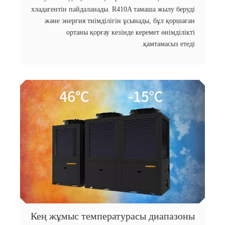
хладагентін пайдаланады. R410A тамаша жылу беруді
және энергия тиімділігін ұсынады, бұл қоршаған
ортаны қорғау кезінде керемет өнімділікті
қамтамасыз етеді.
Кең жұмыс температурасы диапазоны