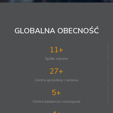
GLOBALNA OBECNOŚĆ
11+
Spółki zależne
27+
Centra sprzedaży i serwisu
5+
Centra badawczo-rozwojowe