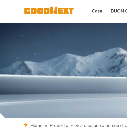
Casa
BUON 
Home
»
Prodotto
»
Scaldabagno a pompa di c