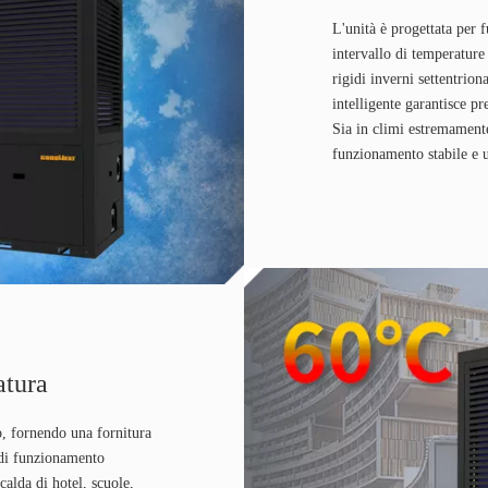
L'unità è progettata per 
intervallo di temperatur
rigidi inverni settentrion
intelligente garantisce pr
Sia in climi estremamente
funzionamento stabile e u
atura
o, fornendo una fornitura
 di funzionamento
calda di hotel, scuole,