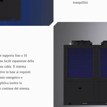
tranquillità.
e supporta fino a 16
na facile espansione della
qua calda. Il sistema
ve in base ai requisiti
rmio energetico e
lifica inoltre la
e continue del sistema.