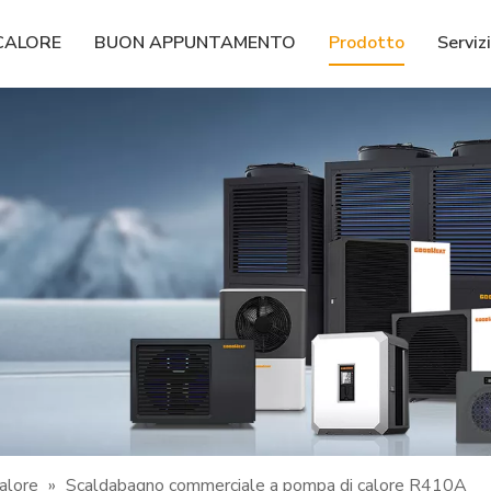
CALORE
BUON APPUNTAMENTO
Prodotto
Serviz
alore
»
Scaldabagno commerciale a pompa di calore R410A