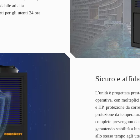
idabile ad alta
ti per gli utenti 24 ore
Sicuro e affida
L'unità è progettata prest
operativa, con molteplic
e HP, protezione da corre
protezione da temperatur
complete prevengono dann
garantendo stabilità a l
allo stesso tempo agli ute