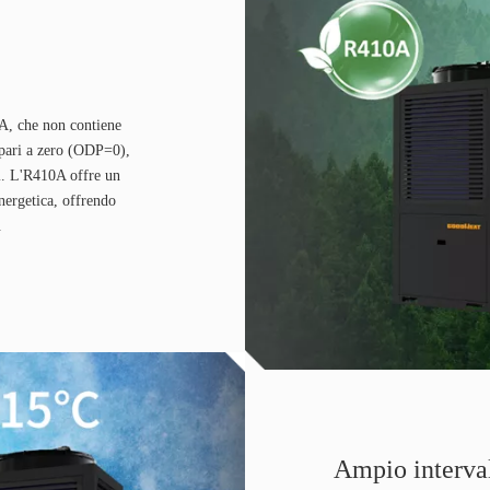
0A, che non contiene
 pari a zero (ODP=0),
li. L'R410A offre un
energetica, offrendo
.
Ampio interval