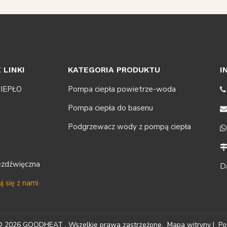
 LINKI
KATEGORIA PRODUKTU
I
IEPŁO
Pompa ciepła powietrze-woda

Pompa ciepła do basenu
Podgrzewacz wody z pompą ciepła

ezdźwięczna
D
j się z nami
 ©
2026
GOODHEAT . Wszelkie prawa zastrzeżone.
Mapa witryny
|
Po