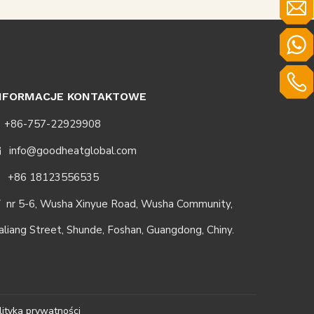
NFORMACJE KONTAKTOWE
+86-757-22929908
info@goodheatglobal.com

+86 18123556535
nr 5-6, Wusha Xinyue Road, Wusha Community,

aliang Street, Shunde, Foshan, Guangdong, Chiny.
lityka prywatności