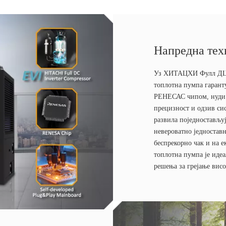
Напредна тех
Уз ХИТАЦХИ Фулл ДЦ и
топлотна пумпа гарант
РЕНЕСАС чипом, нуди 
прецизност и одзив си
развила поједностављуј
невероватно једностав
беспрекорно чак и на 
топлотна пумпа је идеа
решења за грејање вис