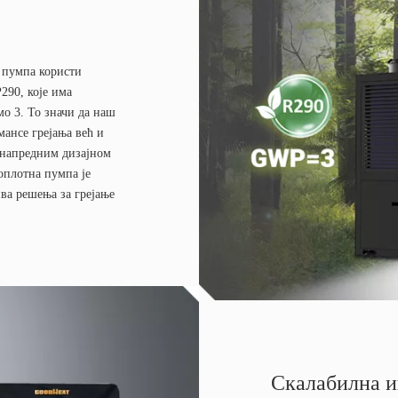
 пумпа користи
290, које има
мо 3. То значи да наш
ансе грејања већ и
 напредним дизајном
оплотна пумпа је
ива решења за грејање
Скалабилна и