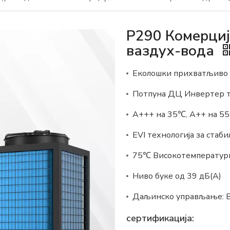
Р290 Комерциј
ваздух-вода
Еколошки прихватљиво 
Потпуна ДЦ Инвертер т
А+++ на 35℃, А++ на 5
EVI технологија за стаб
75℃ Високотемпературн
Ниво буке од 39 дБ(А)
Даљинско управљање: 
сертификација: