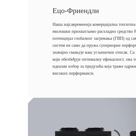
Ецо-Фриендли
Наша најсавременија комерцијална топлотна
еколошки прихватљиво расхладно средство Р
потенцијал глобалног загревања (ГВП) од са
систем не само да пружа супериорне перформ
значајно смањује ваш угљенични отисак. Са
који обезбеђује оптималну ефикасност, ова т
идеалан избор за предузећа која траже одрж
високих перформанси.