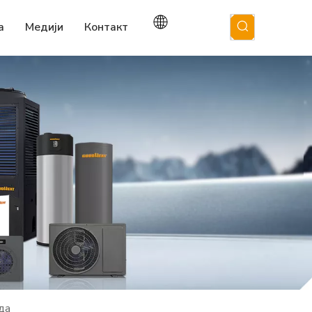
а
Медији
Контакт
да