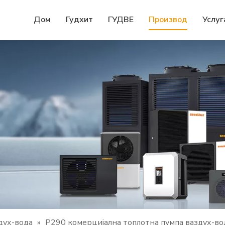
Дом
Гудхит
ГУДВЕ
Производ
Услуг
дух-вода
»
Р290 комерцијална топлотна пумпа ваздух-во