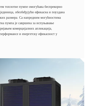
ем топлотне пумпе омогућава беспрекорно
 јединица, обезбеђујући ефикасна и поуздана
иких размера. Са напредним могућностима
отна пумпа је савршена за испуњавање
грејањем комерцијалних апликација,
 перформансе и енергетску ефикасност у