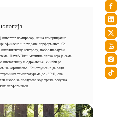
нологија
нвертер компресор, наша комерцијална
ује ефикасне и поуздане перформансе. Са
интелигентну контролу, побољшавајући
стема. Плуг&Плаи матична плоча која је сама
е инсталацију и одржавање, чинећи је
ном за коришћење. Конструисана да ради
екстремним температурама до -35°Ц, ова
лан избор за предузећа која траже робусна
оких перформанси.