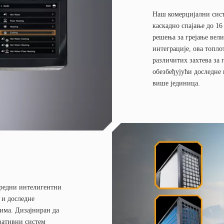
Наш комерцијални сист
каскадно спајање до 16
решења за грејање вел
интеграције, ова топл
различитих захтева за 
обезбеђујући доследне
више јединица.
редни интелигентни
 и доследне
вима. Дизајниран да
вативни систем