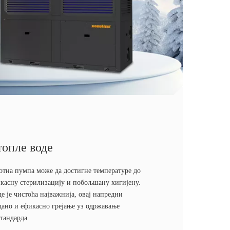
топле воде
отна пумпа може да достигне температуре до
икасну стерилизацију и побољшану хигијену.
е је чистоћа најважнија, овај напредни
дано и ефикасно грејање уз одржавање
тандарда.