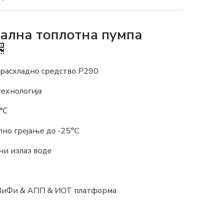
ална топлотна пумпа
расхладно средство Р290
ехнологија
5℃
илно грејање до -25°C
и излаз воде
ВиФи & АПП & ИОТ платформа