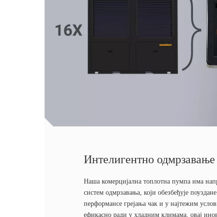
Интелигентно одмрзавање
Наша комерцијална топлотна пумпа има нап
систем одмрзавања, који обезбеђује поуздане
перформансе грејања чак и у најтежим усло
ефикасно ради у хладним климама, овај ино