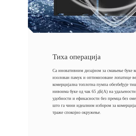
Тиха операција
Са иновативним дизајном за смањење буке к
изолован памук и оптимизоване лопатице ве
комерцијална топлотна пумпа обезбеђује тиш
нивоима буке од чак 65 дБ(А) на удаљености
удобности и ефикасности без премца без ом
што га чини идеалним избором за комерција
траже спокојно окружење.