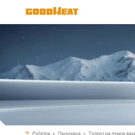
Početna
»
Производ
»
Топлотна пумпа ваз