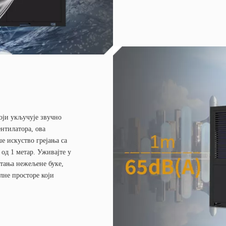
оји укључује звучно
нтилатора, ова
е искуство грејања са
 од 1 метар. Уживајте у
етања нежељене буке,
лне просторе који