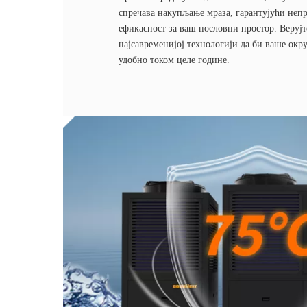
спречава накупљање мраза, гарантујући неп
ефикасност за ваш пословни простор. Верујт
најсавременијој технологији да би ваше окр
удобно током целе године.