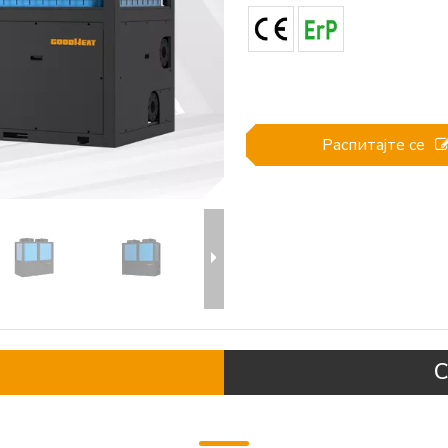
Распитајте се
С