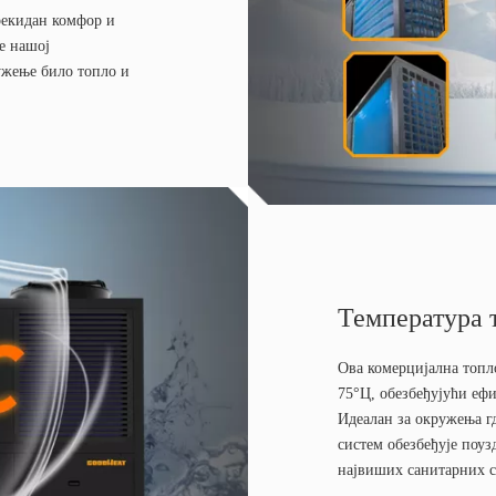
рекидан комфор и
е нашој
ужење било топло и
Температура 
Ова комерцијална топл
75°Ц, обезбеђујући еф
Идеалан за окружења гд
систем обезбеђује поуз
највиших санитарних с