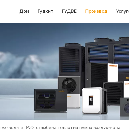
Дом
Гудхит
ГУДВЕ
Производ
Услуг
дух-вода
»
Р32 стамбена топлотна пумпа ваздух-вода