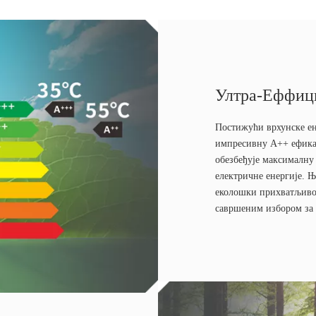
Ултра-Еффиц
Постижући врхунске ен
импресивну А++ ефикас
обезбеђује максималну
електричне енергије. Њ
еколошки прихватљив
савршеним избором за 