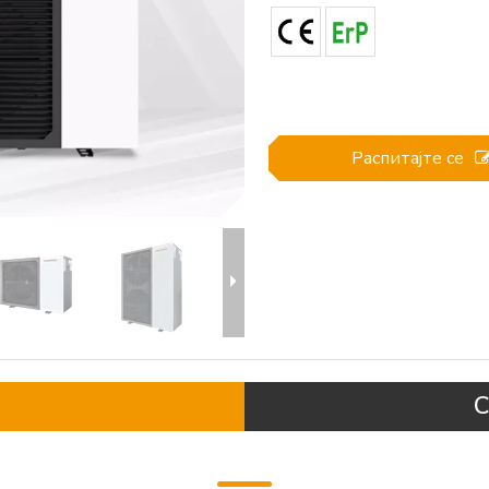
Распитајте се
С