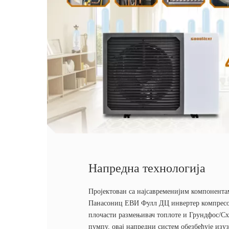
Напредна технологија
Пројектован са најсавременијим компонента
Панасониц ЕВИ Фулл ДЦ инвертер компресо
плочасти размењивач топлоте и Грундфос/С
пумпу, овај напредни систем обезбеђује изу