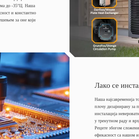
ама до -35°Ц. Наша
сност и константно
шењем за оне који
Лако се инст
Наша најсавременија т
плочу дизајнирану за п
инсталација невероватн
у тренутном раду и вр
Реците збогом сложени
ефикасност са нашом 