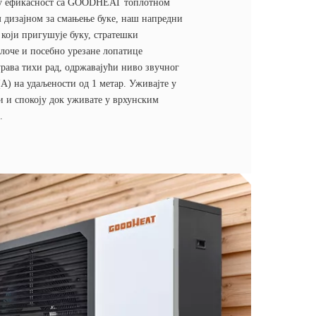
ху ефикасност са GOODHEAT топлотном
 дизајном за смањење буке, наш напредни
 који пригушује буку, стратешки
плоче и посебно урезане лопатице
урава тихи рад, одржавајући ниво звучног
А) на удаљености од 1 метар. Уживајте у
и и спокоју док уживате у врхунским
.