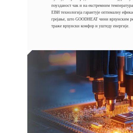
поузданост чак и на екстремним температур
ЕВИ технологија гарантује оптималну ефика
грејање, што GOODHEAT чини врхунским ре
траже врхунски комфор и уштеду енергије.