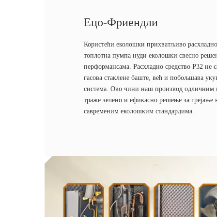
Ецо-Фриендли
Користећи еколошки прихватљиво расхладно
топлотна пумпа нуди еколошки свесно реше
перформансама. Расхладно средство Р32 не с
гасова стаклене баште, већ и побољшава ук
система. Ово чини наш производ одличним и
траже зелено и ефикасно решење за грејање ко
савременим еколошким стандардима.