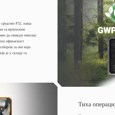
 средство Р32, наша
ње са врхунским
амо да смањује емисије
упну ефикасност
збором за оне који
је је у складу са
Тиха операци