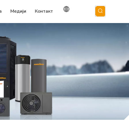
а
Медији
Контакт