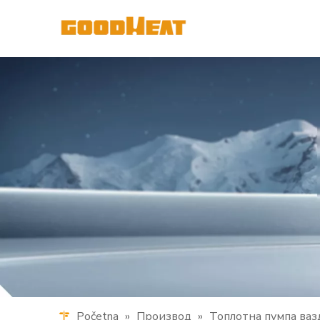
Početna
»
Производ
»
Топлотна пумпа ваз