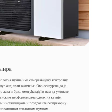
алира
оплотна пумпа има саморазвијену контролну
луг-анд-плаи ожичење. Ово осигурава да је
о лака и брза, омогућавајући вам да уживате
хунским перформансама одмах из кутије.
м инсталацијама и поздравите беспрекорну
иновативном топлотном пумпом.