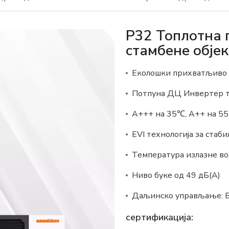
Р32 Топлотна 
стамбене обје
Еколошки прихватљиво 
Потпуна ДЦ Инвертер т
А+++ на 35℃, А++ на 5
EVI технологија за стаб
Температура излазне во
Ниво буке од 49 дБ(А)
Даљинско управљање: 
сертификација: