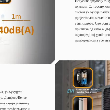
Искусите врхунску ти
пумпом. Са троструким
систем укључује памук
пројектоване металне 
вентилатора. Ово осиг
притиска од само 40дБ(
неупоредивој удобност
перформансама грејања
ма, укључујући
р, Данфосс/Веиее
химге циркулациону
зетне перформансе и