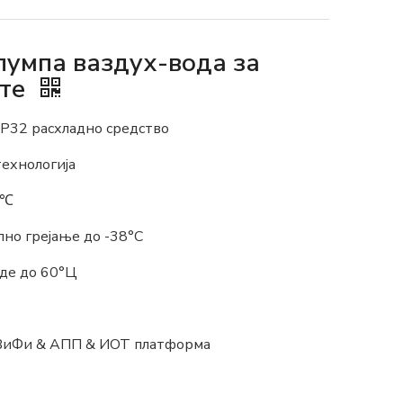
пумпа ваздух-вода за
кте
Р32 расхладно средство
ехнологија
5℃
илно грејање до -38°C
де до 60°Ц
ВиФи & АПП & ИОТ платформа