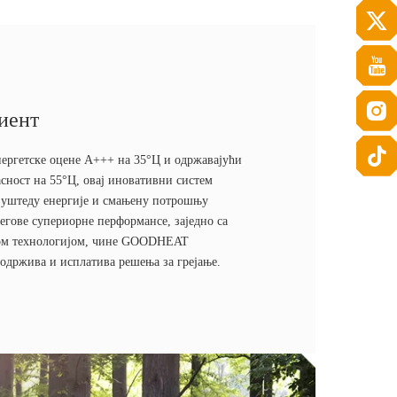
иент
ергетске оцене А+++ на 35°Ц и одржавајући
ност на 55°Ц, овај иновативни систем
 уштеду енергије и смањену потрошњу
егове супериорне перформансе, заједно са
ом технологијом, чине GOODHEAT
одржива и исплатива решења за грејање.