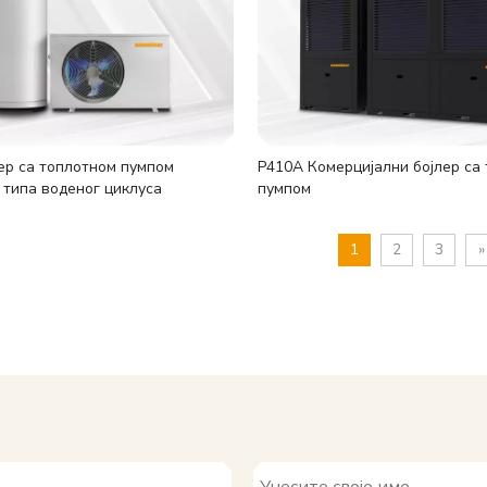
ер са топлотном пумпом
Р410А Комерцијални бојлер са
типа воденог циклуса
пумпом
1
2
3
»