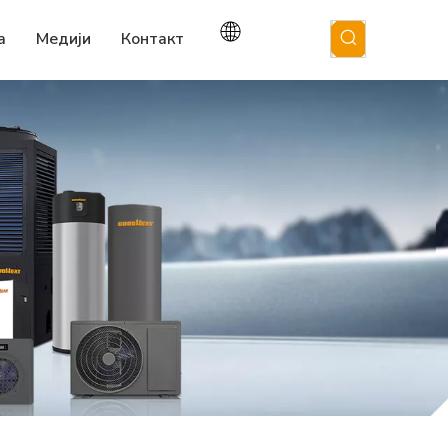
а
Медији
Контакт