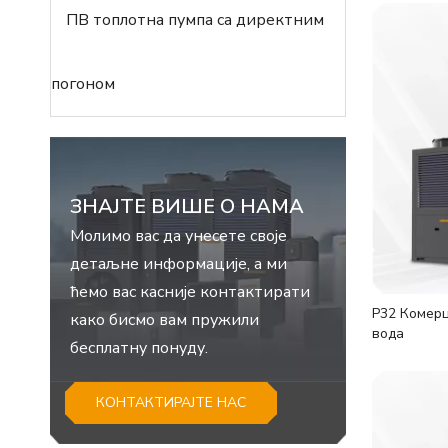
ПВ топлотна пумпа са директним
погоном
ЗНАЈТЕ ВИШЕ О НАМА
Молимо вас да унесете своје
детаљне информације, а ми
ћемо вас касније контактирати
Р32 Комерц
како бисмо вам пружили
вода
бесплатну понуду.
КОНТАКТИРАЈТЕ НАС