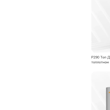
Р290 Топ Д
топлотном