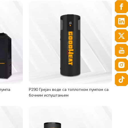
пумпа
Р290 Грејач воде са топлотном пумпом са
бочним испуштањем