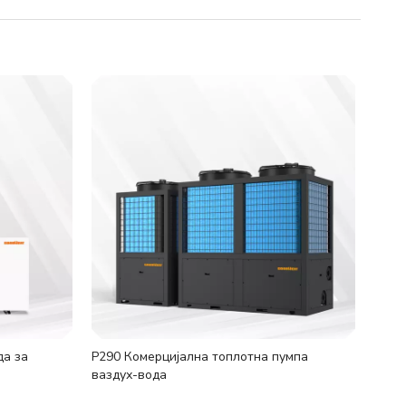
да за
Р290 Комерцијална топлотна пумпа
ваздух-вода