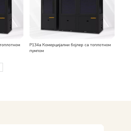
 топлотном
Р134а Комерцијални бојлер са топлотном
пумпом