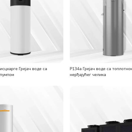
исцхарге Грејач воде са
Р134а Грејач воде са топлотно
 пумпом
нерђајућег челика