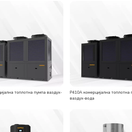
ијална топлотна пумпа ваздух-
Р410А комерцијална топлотна 
ваздух-вода