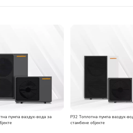
тна пумпа ваздух-вода за
Р32 Топлотна пумпа ваздух-во
бјекте
стамбене објекте