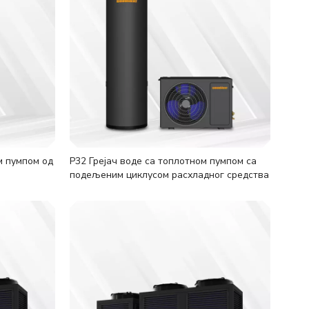
м пумпом од
Р32 Грејач воде са топлотном пумпом са
подељеним циклусом расхладног средства