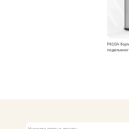
Р410А бојл
подељеног 