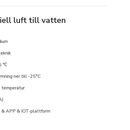
l luft till vatten
dium
teknik
55 ℃
rmning ner till -25°C
g temperatur
A)
Fi & APP & IOT-plattform