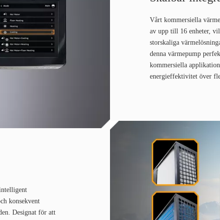
Vårt kommersiella värm
av upp till 16 enheter, vi
storskaliga värmelösning
denna värmepump perfekt
kommersiella applikation
energieffektivitet över fl
ntelligent
 och konsekvent
en. Designat för att