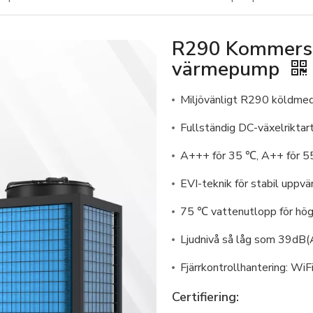
R290 Kommersiel
värmepump
Miljövänligt R290 köldme
Fullständig DC-växelriktar
A+++ för 35 ℃, A++ för 
EVI-teknik för stabil uppvä
75 ℃ vattenutlopp för hö
Ljudnivå så låg som 39dB(
Fjärrkontrollhantering: Wi
Certifiering: