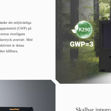
nder det miljövänliga
ngspotential (GWP) på
evererar överlägsen
idavtryck avsevärt. Med
ektivitet är denna
ker hållbara,
Skalbar integr