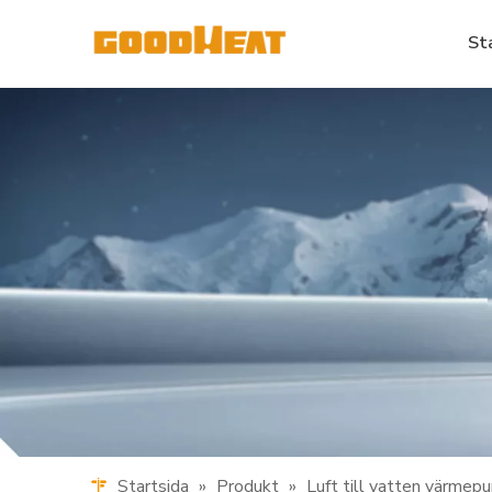
St
Startsida
»
Produkt
»
Luft till vatten värmep