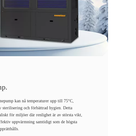
mp.
epump kan nå temperaturer upp till 75°C,
iv sterilisering och förbättrad hygien. Detta
iskt för miljöer där renlighet är av största vikt,
 effektiv uppvärmning samtidigt som de högsta
pprätthålls.