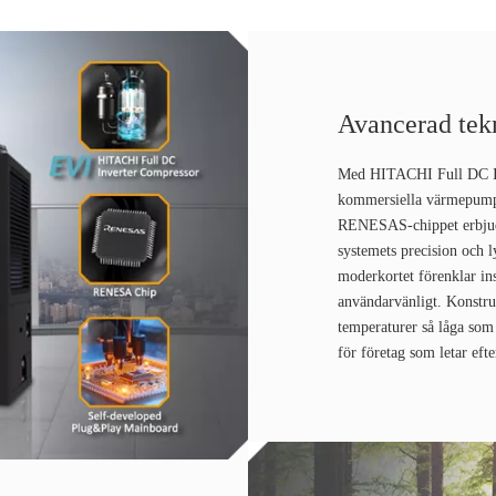
Avancerad tek
Med HITACHI Full DC In
kommersiella värmepump 
RENESAS-chippet erbjuder
systemets precision och 
moderkortet förenklar ins
användarvänligt. Konstrue
temperaturer så låga som
för företag som letar eft