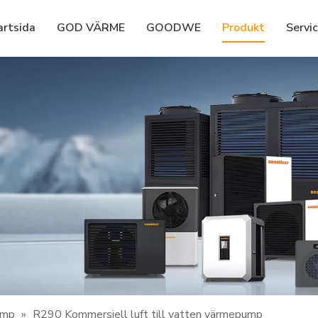
artsida
GOD VÄRME
GOODWE
Produkt
Servi
ump
»
R290 Kommersiell luft till vatten värmepump