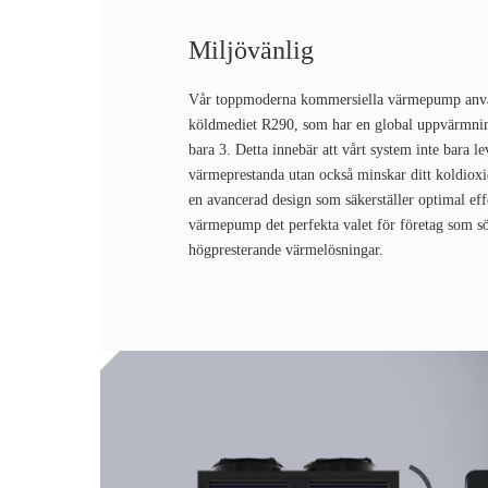
Miljövänlig
Vår toppmoderna kommersiella värmepump anvä
köldmediet R290, som har en global uppvärmni
bara 3. Detta innebär att vårt system inte bara l
värmeprestanda utan också minskar ditt koldiox
en avancerad design som säkerställer optimal eff
värmepump det perfekta valet för företag som sö
högpresterande värmelösningar.