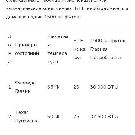
охлаждения. В таблице ниже показано, как
климатические зоны меняют БТЕ, необходимые для
дома площадью 1500 кв. футов:
З
Расчетна
БТЕ
1500 кв. футов.
о
Примеры
я
на кв.
Главная
н
состояний
темпера
фут
Потребности
а
тура
Флорида,
1
65°Ф
20
30 000 BTU
Гавайи
Техас,
2
60°Ф
25
37 500 BTU
Луизиана