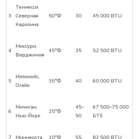
Теннесси,
3
Северная
50°Ф
30
45 000 BTU
Каролина
Миссури,
4
45°Ф
35
52 500 BTU
Вирджиния
Иллинойс,
5
35°Ф
40
60 000 BTU
Огайо
Мичиган,
45–
67 500–75 000
6
25°Ф
Нью-Йорк
50
БТЕ
7
Миннесота
10°Ф
55
82 500 BTU