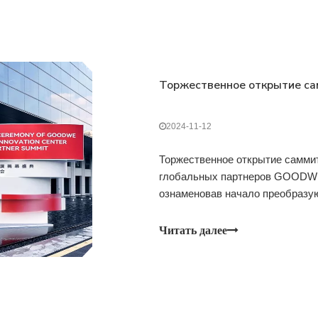
Торжественное открытие са
2024-11-12
Торжественное открытие самм
глобальных партнеров GOODWE 
ознаменовав начало преобразую
проводимый в здании GOODWE Int
платформой для демонстрации
Читать далее