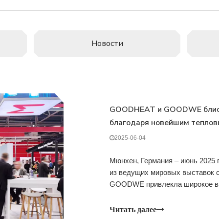
Новости
GOODHEAT и GOODWE блистаю
благодаря новейшим теплов
привода фотоэлектрических
2025-06-04
Мюнхен, Германия – июнь 2025 г.
из ведущих мировых выставок 
GOODWE привлекла широкое вн
устойчивых технологий отопл
флагманских продукта на выста
Читать далее