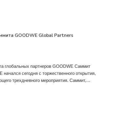
ммита GOODWE Global Partners
ита глобальных партнеров GOODWE Саммит
начался сегодня с торжественного открытия,
щего трехдневного мероприятия. Саммит,
elligent Energy Building в Сучжоу, служит основной