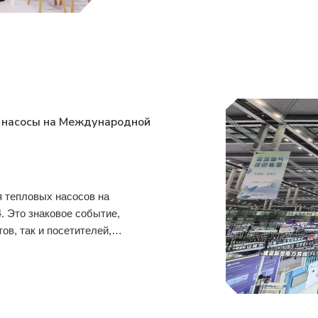
 насосы на Международной
тепловых насосов на
. Это знаковое событие,
ов, так и посетителей,
о свой впечатляющий дебют на
. Компания ш.