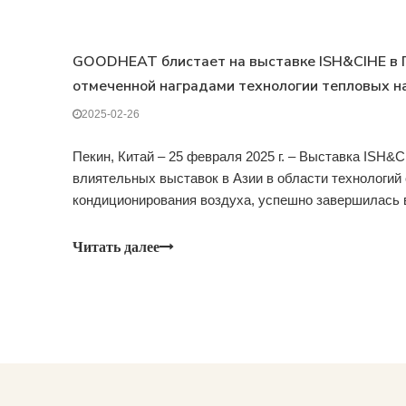
GOODHEAT блистает на выставке ISH&CIHE в 
отмеченной наградами технологии тепловых на
инновационной продукции
2025-02-26
Пекин, Китай – 25 февраля 2025 г. – Выставка ISH&C
влиятельных выставок в Азии в области технологий 
кондиционирования воздуха, успешно завершилась 
трехдневной демонстрации передовых инноваций. G
Читать далее