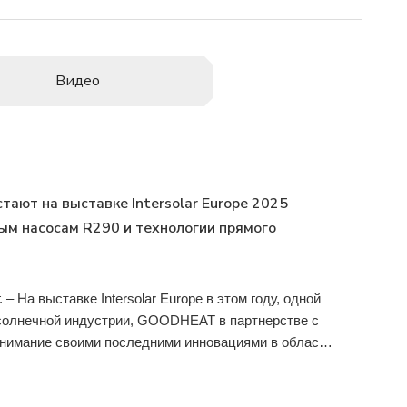
Видео
т на выставке Intersolar Europe 2025
ым насосам R290 и технологии прямого
 систем
 – На выставке Intersolar Europe в этом году, одной
солнечной индустрии, GOODHEAT в партнерстве с
имание своими последними инновациями в области
ения. GOODHEAT продемонстрировал два
вке