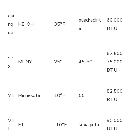
qui
quadragint
60,000
nq
HE, OH
35°F
a
BTU
ue
67,500–
se
MI, NY
25°F
45-50
75,000
x
BTU
82,500
VII
Minnesota
10°F
55
BTU
VII
90,000
ET
-10°F
sexaginta
I
BTU