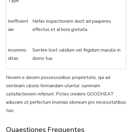
Type
Inefficient
Nefas inspectionem ducit ad pauperes
iae
effectus et altiora gratuita.
incommo
Sentire licet calidum vel frigidum maculis in
ditas
domo tua.
Novem e decem possessoribus proprietatis, qui ad
sentinam caloris formandam utuntur, summam
satisfactionem referunt. Potes credere GOODHEAT
adiuvare ut perfectum invenias idoneum pro necessitatibus
tuis.
Quaestiones Frequentes