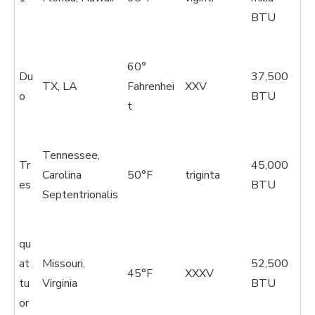
BTU
60°
Du
37,500
TX, LA
Fahrenhei
XXV
o
BTU
t
Tennessee,
Tr
45,000
Carolina
50°F
triginta
es
BTU
Septentrionalis
qu
at
Missouri,
52,500
45°F
XXXV
tu
Virginia
BTU
or