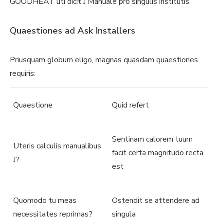
GOODHEAT uti dicit J Manuale pro singulis institutis.
Quaestiones ad Ask Installers
Priusquam globum eligo, magnas quasdam quaestiones
requiris:
Quaestione
Quid refert
Sentinam calorem tuum
Uteris calculis manualibus
facit certa magnitudo recta
J?
est
Quomodo tu meas
Ostendit se attendere ad
necessitates reprimas?
singula