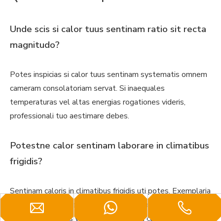
Unde scis si calor tuus sentinam ratio sit recta
magnitudo?
Potes inspicias si calor tuus sentinam systematis omnem
cameram consolatoriam servat. Si inaequales
temperaturas vel altas energias rogationes videris,
professionali tuo aestimare debes.
Potestne calor sentinam laborare in climatibus
frigidis?
Sentinam caloris in climatibus frigidis uti potes. Exemplaria
moderna, sicut ea ex GOODHEAT , bene operantur etiam
cum temperaturas velit decidere. Certa calefactio et