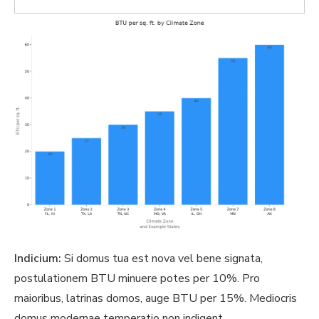
Indicium:
Si domus tua est nova vel bene signata,
postulationem BTU minuere potes per 10%. Pro
maioribus, latrinas domos, auge BTU per 15%. Mediocris
domus modernae temperatio non indigent.