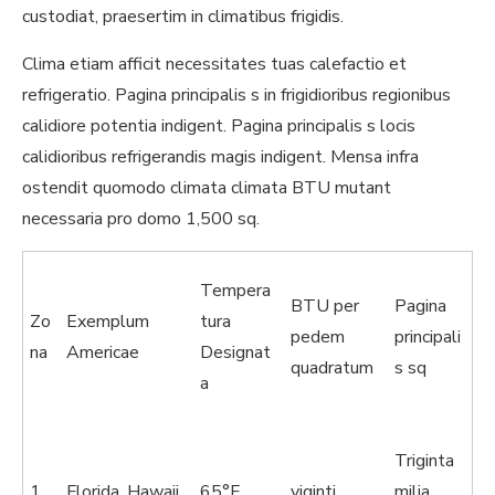
custodiat, praesertim in climatibus frigidis.
Clima etiam afficit necessitates tuas calefactio et
refrigeratio. Pagina principalis s in frigidioribus regionibus
calidiore potentia indigent. Pagina principalis s locis
calidioribus refrigerandis magis indigent. Mensa infra
ostendit quomodo climata climata BTU mutant
necessaria pro domo 1,500 sq.
Tempera
BTU per
Pagina
Zo
Exemplum
tura
pedem
principali
na
Americae
Designat
quadratum
s sq
a
Triginta
1
Florida, Hawaii
65°F
viginti
milia