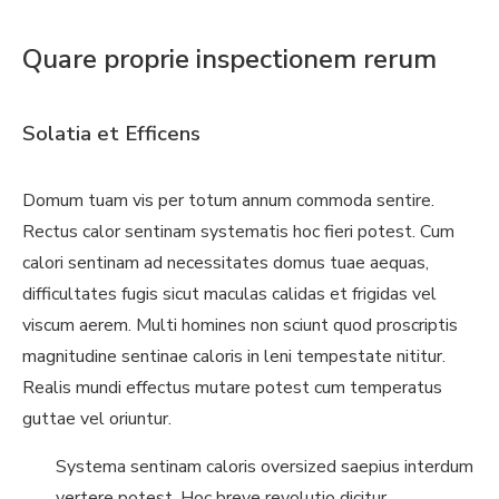
Quare proprie inspectionem rerum
Solatia et Efficens
Domum tuam vis per totum annum commoda sentire.
Rectus calor sentinam systematis hoc fieri potest. Cum
calori sentinam ad necessitates domus tuae aequas,
difficultates fugis sicut maculas calidas et frigidas vel
viscum aerem. Multi homines non sciunt quod proscriptis
magnitudine sentinae caloris in leni tempestate nititur.
Realis mundi effectus mutare potest cum temperatus
guttae vel oriuntur.
Systema sentinam caloris oversized saepius interdum
vertere potest. Hoc breve revolutio dicitur.