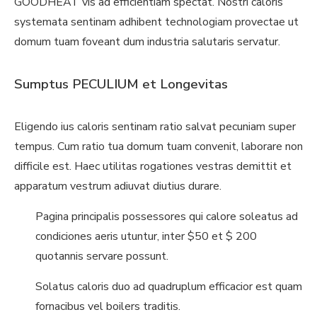
GOODHEAT vis ad efficientiam spectat. Nostri caloris
systemata sentinam adhibent technologiam provectae ut
domum tuam foveant dum industria salutaris servatur.
Sumptus PECULIUM et Longevitas
Eligendo ius caloris sentinam ratio salvat pecuniam super
tempus. Cum ratio tua domum tuam convenit, laborare non
difficile est. Haec utilitas rogationes vestras demittit et
apparatum vestrum adiuvat diutius durare.
Pagina principalis possessores qui calore soleatus ad
condiciones aeris utuntur, inter $50 et $ 200
quotannis servare possunt.
Solatus caloris duo ad quadruplum efficacior est quam
fornacibus vel boilers traditis.