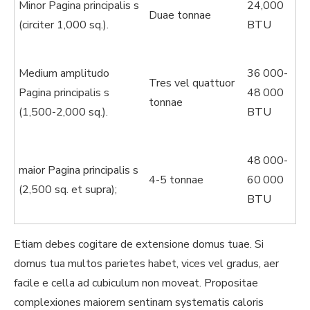
Minor Pagina principalis s
24,000
Duae tonnae
(circiter 1,000 sq.).
BTU
Medium amplitudo
36 000-
Tres vel quattuor
Pagina principalis s
48 000
tonnae
(1,500-2,000 sq.).
BTU
48 000-
maior Pagina principalis s
4-5 tonnae
60 000
(2,500 sq. et supra);
BTU
Etiam debes cogitare de extensione domus tuae. Si
domus tua multos parietes habet, vices vel gradus, aer
facile e cella ad cubiculum non moveat. Propositae
complexiones maiorem sentinam systematis caloris