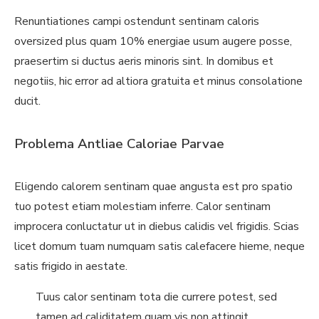
Renuntiationes campi ostendunt sentinam caloris
oversized plus quam 10% energiae usum augere posse,
praesertim si ductus aeris minoris sint. In domibus et
negotiis, hic error ad altiora gratuita et minus consolatione
ducit.
Problema Antliae Caloriae Parvae
Eligendo calorem sentinam quae angusta est pro spatio
tuo potest etiam molestiam inferre. Calor sentinam
improcera conluctatur ut in diebus calidis vel frigidis. Scias
licet domum tuam numquam satis calefacere hieme, neque
satis frigido in aestate.
Tuus calor sentinam tota die currere potest, sed
tamen ad caliditatem quam vis non attingit.