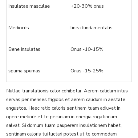
Insulatae masculae
+20-30% onus
Mediocris
linea fundamentalis
Bene insulatas
Onus -10-15%
spuma spumas
Onus -15-25%
Nullae translationis calor cohibetur. Aerem calidum intus
servas per menses frigidos et aerem calidum in aestate
angustos. Haec ratio caloris sentinam tuam adiuvat in
opere meliore et te pecuniam in energia rogationum
salvat. Si domum tuam pauperem insulationem habet,
sentinam caloris tui luctari potest ut te commodam