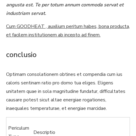
angusta est. Te per totum annum commoda servat et
industriam servat.
Cum GOODHEAT , auxilium peritum habes, bona producta,
et facilem institutionem ab incepto ad finem.
conclusio
Optimam consolationem obtines et compendia cum ius
caloris sentinam ratio pro domo tua eliges. Eligens
unitatem quae in sola magnitudine fundatur, difficultates
causare potest sicut altae energiae rogationes,
inaequales temperaturae, et energiae marcidae.
Periculum
Descriptio