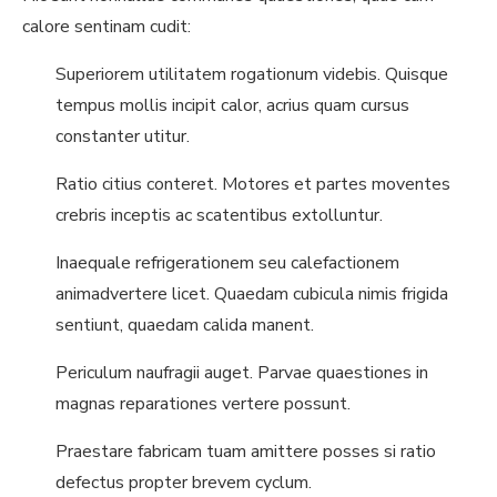
calore sentinam cudit:
Superiorem utilitatem rogationum videbis. Quisque
tempus mollis incipit calor, acrius quam cursus
constanter utitur.
Ratio citius conteret. Motores et partes moventes
crebris inceptis ac scatentibus extolluntur.
Inaequale refrigerationem seu calefactionem
animadvertere licet. Quaedam cubicula nimis frigida
sentiunt, quaedam calida manent.
Periculum naufragii auget. Parvae quaestiones in
magnas reparationes vertere possunt.
Praestare fabricam tuam amittere posses si ratio
defectus propter brevem cyclum.