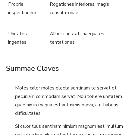
Proprie
Rogationes inferiores, magis
inspectionem
consolatoriae
Unitates
Altior constat, inaequales
ingentes
tentationes
Summae Claves
Moles calor moles electa sentinam te servat et
pecuniam commodam servat. Noli tollere unitatem
quae nimis magna est aut nimis parva, aut habeas
difficultates.
Si calor tuus sentinam nimium magnum est, multum
erit interdum. Hoc potest facere aliquas mansiones