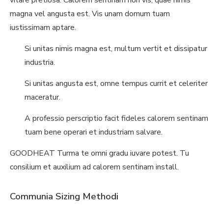
vitare pretiosa. Calorem sentinam non vis, quae nimis
magna vel angusta est. Vis unam domum tuam
iustissimam aptare.
Si unitas nimis magna est, multum vertit et dissipatur
industria.
Si unitas angusta est, omne tempus currit et celeriter
maceratur.
A professio perscriptio facit fideles calorem sentinam
tuam bene operari et industriam salvare.
GOODHEAT Turma te omni gradu iuvare potest. Tu
consilium et auxilium ad calorem sentinam install.
Communia Sizing Methodi