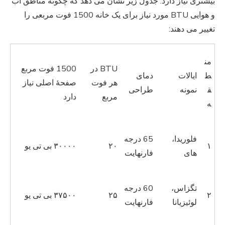
بیشتری نیاز دارد. جدول زیر نشان می دهد که چگونه مناطق آب
و هوایی BTU مورد نیاز برای یک خانه 1500 فوت مربعی را
تغییر می دهند:
من
BTU در
1500 فوت مربع
ط
ایالات
دمای
هر فوت
صفحهٔ اصلی نیاز
ق
نمونه
طراحی
مربع
دارد
ه
فلوریدا،
65 درجه
۱
۲۰
۳۰۰۰۰ بی تی یو
های
فارنهایت
تگزاس،
60 درجه
۲
۲۵
۳۷۵۰۰ بی تی یو
لوئیزیانا
فارنهایت