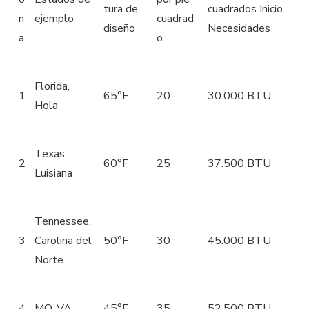
tura de
cuadrados Inicio
n
ejemplo
cuadrad
diseño
Necesidades
a
o.
Florida,
1
65°F
20
30.000 BTU
Hola
Texas,
2
60°F
25
37.500 BTU
Luisiana
Tennessee,
3
Carolina del
50°F
30
45.000 BTU
Norte
4
MO, VA
45°F
35
52.500 BTU