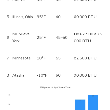
5
Illinois, Ohio
35°F
40
60.000 BTU
MI, Nueva
De 67 500 a 75
6
25°F
45–50
York
000 BTU
7
Minnesota
10°F
55
82.500 BTU
8
Alaska
-10°F
60
90.000 BTU