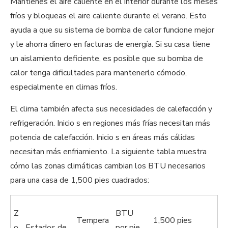
Mantienes el aire caliente en el interior durante los meses
fríos y bloqueas el aire caliente durante el verano. Esto
ayuda a que su sistema de bomba de calor funcione mejor
y le ahorra dinero en facturas de energía. Si su casa tiene
un aislamiento deficiente, es posible que su bomba de
calor tenga dificultades para mantenerlo cómodo,
especialmente en climas fríos.
El clima también afecta sus necesidades de calefacción y
refrigeración. Inicio s en regiones más frías necesitan más
potencia de calefacción. Inicio s en áreas más cálidas
necesitan más enfriamiento. La siguiente tabla muestra
cómo las zonas climáticas cambian los BTU necesarios
para una casa de 1,500 pies cuadrados:
Z
BTU
Tempera
1,500 pies
o
Estados de
por pie