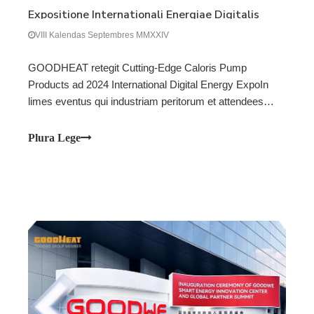
Expositione Internationali Energiae Digitalis
2024 revelat.
VIII Kalendas Septembres MMXXIV
GOODHEAT retegit Cutting-Edge Caloris Pump
Products ad 2024 International Digital Energy ExpoIn
limes eventus qui industriam peritorum et attendees
pariter, GOODHEAT , subsidiarium GOODWE cepit,
suum debut impressivum in 2024 Internationali Energy
Plura Lege
Expo. Comitatu sh