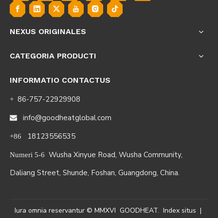
NEXUS ORIGINALES
CATEGORIA PRODUCTI
INFORMATIO CONTACTUS
86-757-22929908
+
info@goodheatglobal.com

18123556535
+86
Wusha Xinyue Road, Wusha Community,
Numeri 5-6
Daliang Street, Shunde, Foshan, Guangdong, China.
Iura omnia reservantur ©
MMXVI
GOODHEAT.
Index situs
|