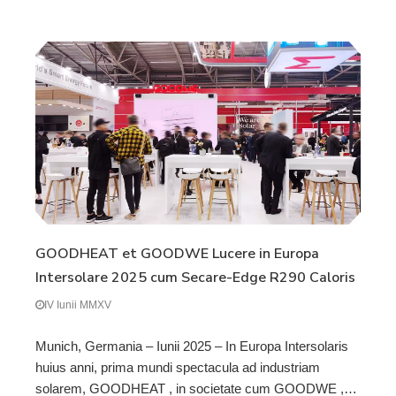
GOODHEAT et GOODWE Lucere in Europa
Intersolare 2025 cum Secare-Edge R290 Caloris
Pumps et PV Direct Drive Technology
IV Iunii MMXV
Munich, Germania – Iunii 2025 – In Europa Intersolaris
huius anni, prima mundi spectacula ad industriam
solarem, GOODHEAT , in societate cum GOODWE ,