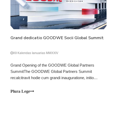
Grand dedicatio GOODWE Socii Global Summit
XII Kalendas Ianuarias MMXXIV
Grand Opening of the GOODWE Global Partners
SummitThe GOODWE Global Partners Summit
recalcitravit hodie cum grandi inauguratione, initio
eventus transformativi trium dierum signans. Aedificium
in Suzhou intelligens Energy in GOODWE Suzhou
Plura Lege
fastigio tenebatur primum suggestum pro showcasing
th.