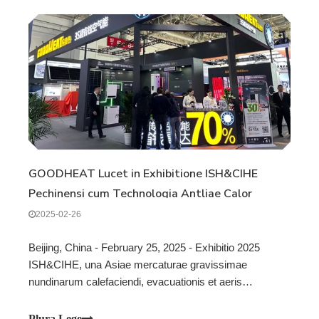
GOODHEAT Lucet in Exhibitione ISH&CIHE
Pechinensi cum Technologia Antliae Calor
Praemio Ornata et Introductione Producti
2025-02-26
Innovativi
Beijing, China - February 25, 2025 - Exhibitio 2025
ISH&CIHE, una Asiae mercaturae gravissimae
nundinarum calefaciendi, evacuationis et aeris
conditionis technologiae, feliciter conclusit in Beijing die
22 mensis Februarii post tres dies spectaculi incisuras
Plura Lege