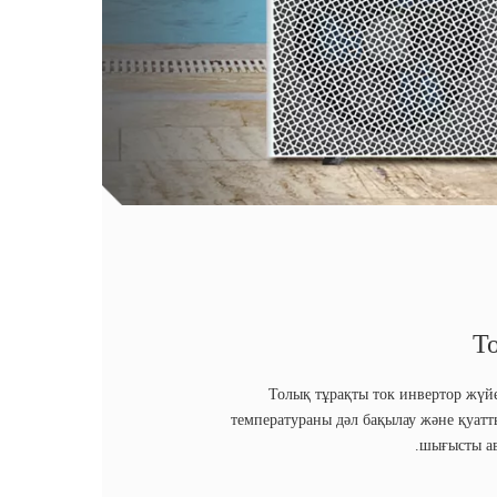
Т
Толық тұрақты ток инвертор жүй
температураны дәл бақылау және қуат
шығысты ав