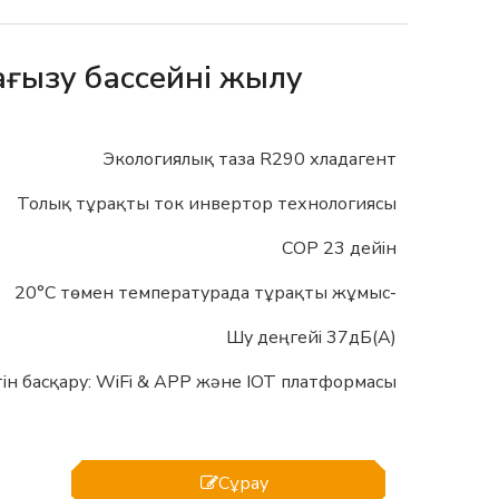
ағызу бассейні жылу
Экологиялық таза R290 хладагент
Толық тұрақты ток инвертор технологиясы
COP 23 дейін
-20°C төмен температурада тұрақты жұмыс
Шу деңгейі 37дБ(А)
ін басқару: WiFi & APP және IOT платформасы
Сұрау