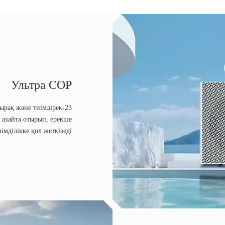
Ультра COP
мырақ және тиімдірек
 азайта отырып, ерекше
иімділікке қол жеткізеді.