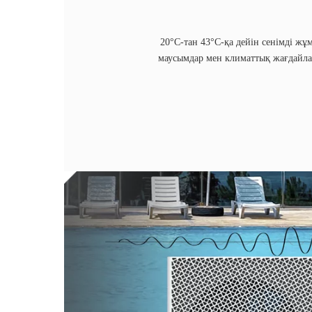
-20°C-тан 43°C-қа дейін сенімді жұ
маусымдар мен климаттық жағдайлар