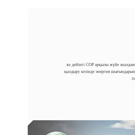
23-ке дейінгі COP арқылы жүйе жылда
қыздыру кезінде энергия шығындарын
т