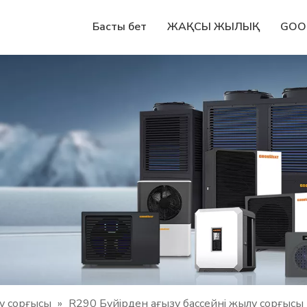
Басты бет
ЖАҚСЫ ЖЫЛЫҚ
GOO
у сорғысы
»
R290 Бүйірден ағызу бассейні жылу сорғысы