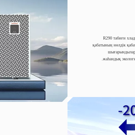
R290 табиғи хлад
қабатының нөлдік қаба
шығарындылар
жаһандық экологи