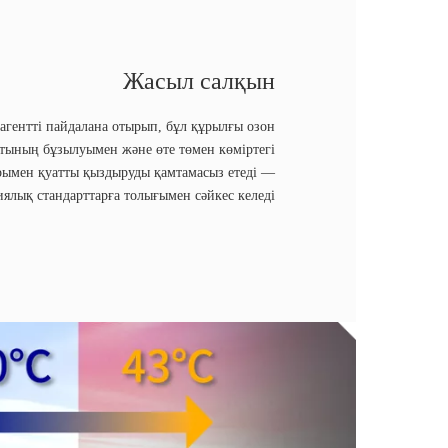
Жасыл салқын
агентті пайдалана отырып, бұл құрылғы озон
тының бұзылуымен және өте төмен көміртегі
ымен қуатты қыздыруды қамтамасыз етеді —
ялық стандарттарға толығымен сәйкес келеді.