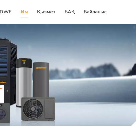
DWE
Өнім
Қызмет
БАҚ
Байланыс