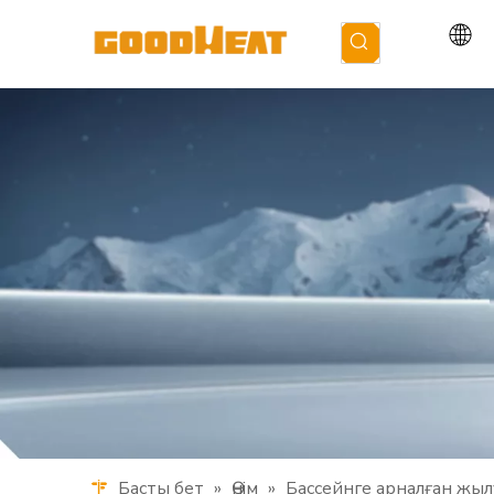
Басты бет
»
Өнім
»
Бассейнге арналған жыл