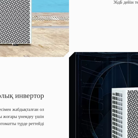
36дБ дейін т
олық инвертор
есімен жабдықталған ол
ты жоғары үнемдеу үшін
томатты түрде реттейді.