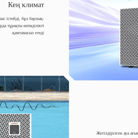
Кең климат
мыс істейді, бұл барлық
да тұрақты өнімділікті
қамтамасыз етеді.
Жетілдірілген ауа ағ