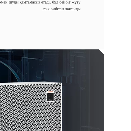
өмен шуды қамтамасыз етеді, бұл бейбіт жүзу
тәжірибесін жасайды.