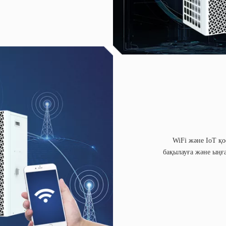
WiFi және IoT қ
бақылауға және ыңғ