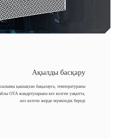
Ақылды басқару
осылымы қашықтан бақылауға, температураны
айлы OTA жаңартуларына кез келген уақытта,
кез келген жерде мүмкіндік береді.