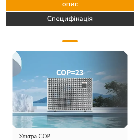
опис
Специфікація
Ультра COP