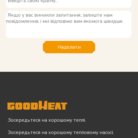
Надіслати
Зосередьтеся на хорошому теплі.
Зосередьтеся на хорошому тепловому насосі.