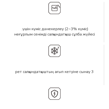
үшін күміс дәнекерлеу (2~3% күміс).
неғұрлым сенімді салқындатқыш сұлба жүйесі
3 рет салқындатқыштың ағып кетуіне сынау