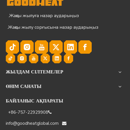
Жақсы жылуға назар аударыңыз.
Жақсы жылу сорғысына назар аударыңыз.
ЖЫЛДАМ СІЛТЕМЕЛЕР
ӨНІМ САНАТЫ
БАЙЛАНЫС АҚПАРАТЫ
+86-757-22929908

info@goodheatglobal.com
