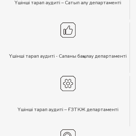
Үшінші тарап аудиті – Сатып алу департаменті
Үшінші тарап аудиті - Сапаны бақылау департаменті
Үшінші тарап аудиті – ҒЗТКЖ департаменті