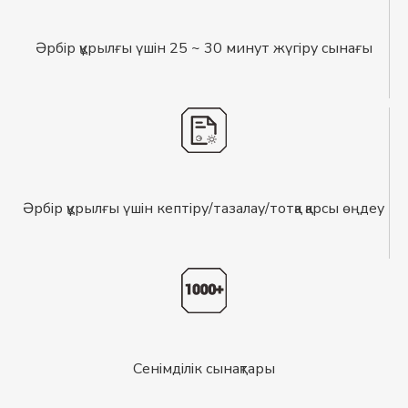
Әрбір құрылғы үшін 25 ~ 30 минут жүгіру сынағы
Әрбір құрылғы үшін кептіру/тазалау/тотқа қарсы өңдеу
Сенімділік сынақтары