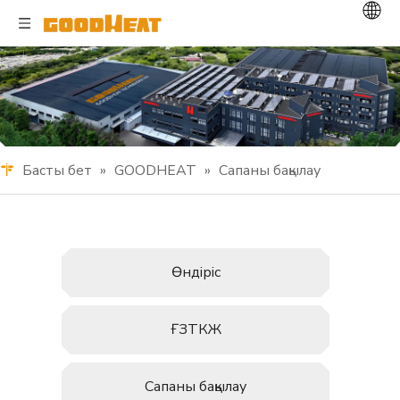
Басты бет
»
GOODHEAT
»
Сапаны бақылау
Өндіріс
ҒЗТКЖ
Сапаны бақылау