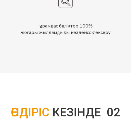
100% құрамдас бөліктер
жоғары жылдамдықты кездейсоқ тексеру
ӨНДІРІС
КЕЗІНДЕ
02