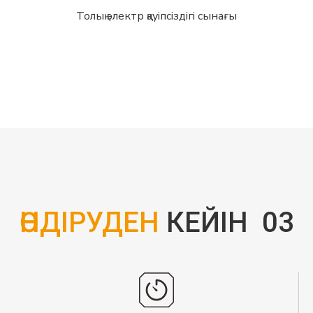
Толық электр қауіпсіздігі сынағы
ӨНДІРУДЕН
КЕЙІН
03