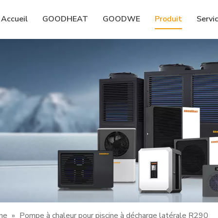
Accueil
GOODHEAT
GOODWE
Produit
Servi
ine
»
Pompe à chaleur pour piscine à décharge latérale R290