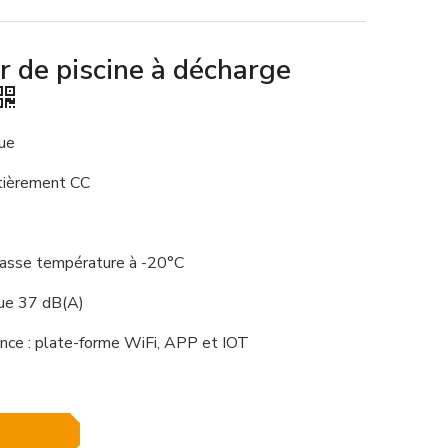
 de piscine à décharge
ue
tièrement CC
basse température à -20°C
que 37 dB(A)
ance : plate-forme WiFi, APP et IOT