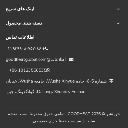
لینک های سریع
دسته بندی محصول
اطلاعات تماس
‎۲۲۹۲۹۹۰۸-۷۵۷-۸۶ +

اطلاعات@goodheatglobal.com

‎+86 18123556535‎

شماره 5-6، جاده Wusha Xinyue، جامعه Wusha، خیابان

Daliang، Shunde، Foshan، گوانگدونگ، چین.
حق نشر ©
2026
GOODHEAT . تمامی حقوق محفوظ است.
نقشه
سایت
|
سیاست حفظ حریم خصوصی