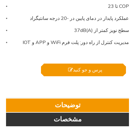
COP تا 23
عملکرد پایدار در دمای پایین در -20 درجه سانتیگراد
سطح نویز کمتر از 37dB(A)
مدیریت کنترل از راه دور: پلت فرم WiFi و APP و IOT
پرس و جو کنید
توضیحات
مشخصات