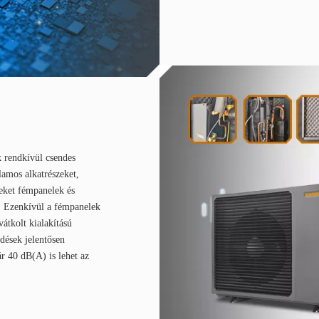
 rendkívül csendes
lamos alkatrészeket,
veket fémpanelek és
. Ezenkívül a fémpanelek
átkolt kialakítású
dések jelentősen
r 40 dB(A) is lehet az