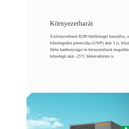
Környezetbarát
A környezetbarát R290 hűtőközeget használva, a
felmelegedési potenciálja (GWP) akár 3 is, hős
fűtési hatékonyságot és környezetbarát megoldá
felmelegít akár -25°C hőmérsékleten is.