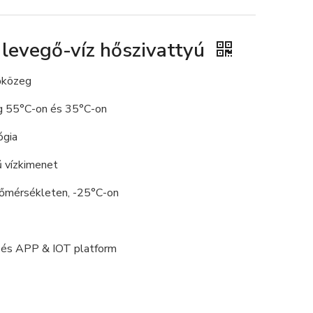
 levegő-víz hőszivattyú
őközeg
 55°C-on és 35°C-on
ógia
 vízkimenet
hőmérsékleten, -25°C-on
i és APP & IOT platform