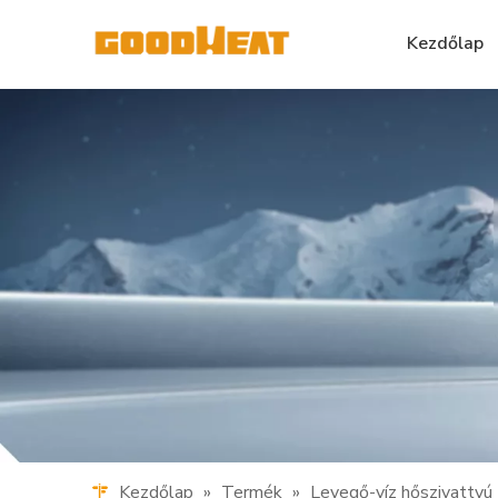
Kezdőlap
Kezdőlap
»
Termék
»
Levegő-víz hőszivattyú