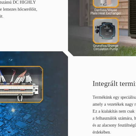
dulatszámú DC HIGHLY
e lemezes hőcserélőit,
it.
Integrált term
Termékünk egy speciálisan
amely a vezetékek nagy r
Ez a kialakítás nem csak 
a felhasználók számára, 
és az alacsony feszültsé
érdekében.