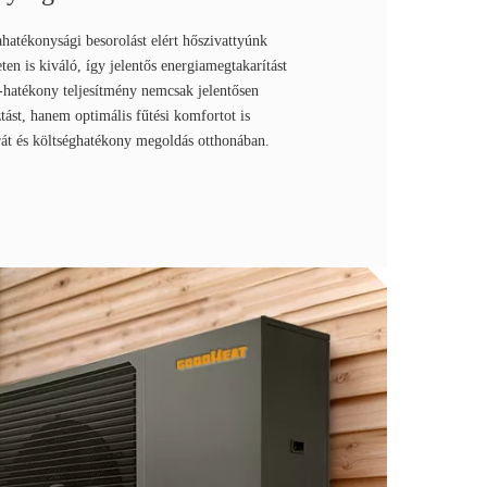
atékonysági besorolást elért hőszivattyúnk
en is kiváló, így jelentős energiamegtakarítást
a-hatékony teljesítmény nemcsak jelentősen
tást, hanem optimális fűtési komfortot is
arát és költséghatékony megoldás otthonában.