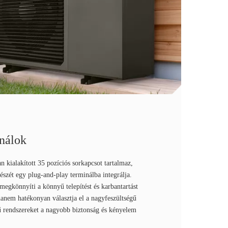
inálok
 kialakított 35 pozíciós sorkapcsot tartalmaz,
észét egy plug-and-play terminálba integrálja.
megkönnyíti a könnyű telepítést és karbantartást
hanem hatékonyan választja el a nagyfeszültségű
gű rendszereket a nagyobb biztonság és kényelem