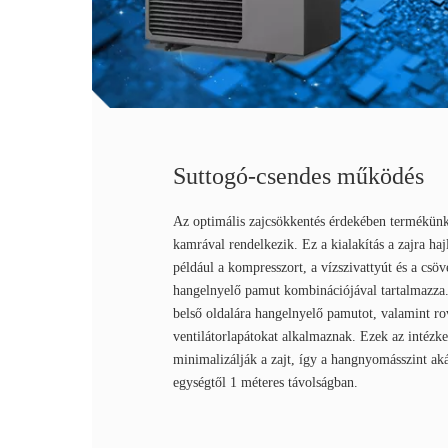
Suttogó-csendes működés
Az optimális zajcsökkentés érdekében termékünk
kamrával rendelkezik. Ez a kialakítás a zajra haj
például a kompresszort, a vízszivattyút és a csö
hangelnyelő pamut kombinációjával tartalmazza
belső oldalára hangelnyelő pamutot, valamint rov
ventilátorlapátokat alkalmaznak. Ezek az intézke
minimalizálják a zajt, így a hangnyomásszint aká
egységtől 1 méteres távolságban.