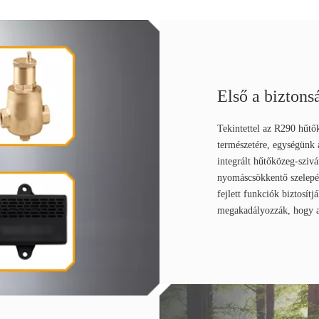
Első a biztons
Tekintettel az R290 hűtő
természetére, egységünk a
integrált hűtőközeg-sziv
nyomáscsökkentő szelepév
fejlett funkciók biztosítj
megakadályozzák, hogy a