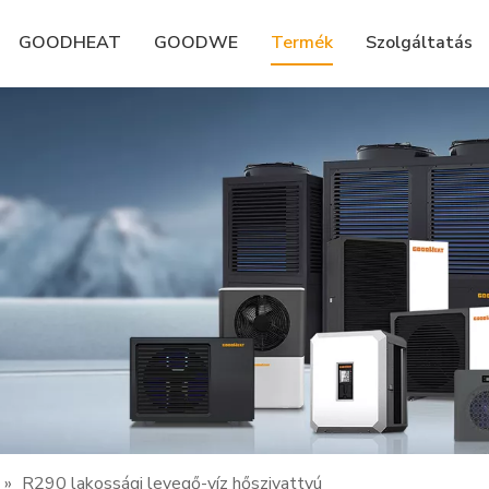
GOODHEAT
GOODWE
Termék
Szolgáltatás
»
R290 lakossági levegő-víz hőszivattyú