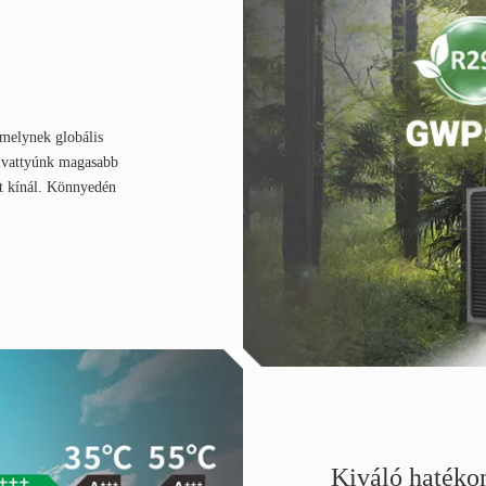
melynek globális
zivattyúnk magasabb
st kínál. Könnyedén
Kiváló hatéko