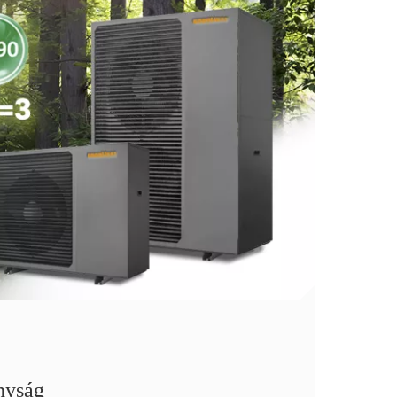
nyság