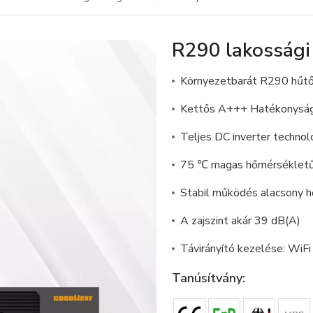
R290 lakossági
Környezetbarát R290 hűt
Kettős A+++ Hatékonyság
Teljes DC inverter technol
75 ℃ magas hőmérsékletű
Stabil működés alacsony 
A zajszint akár 39 dB(A)
Távirányító kezelése: WiF
Tanúsítvány: