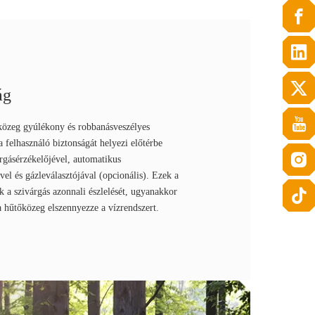
ág
közeg gyúlékony és robbanásveszélyes
 felhasználó biztonságát helyezi előtérbe
árgásérzékelőjével, automatikus
el és gázleválasztójával (opcionális). Ezek a
ák a szivárgás azonnali észlelését, ugyanakkor
 hűtőközeg elszennyezze a vízrendszert.