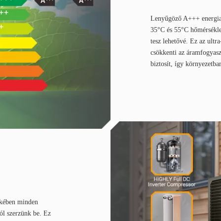
Lenyűgöző A+++ energiah
35°C és 55°C hőmérséklet
tesz lehetővé. Ez az ultr
csökkenti az áramfogyasz
biztosít, így környezetb
dekében minden
tól szerzünk be. Ez