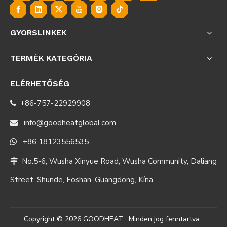
GYORSLINKEK
TERMÉK KATEGÓRIA
ELÉRHETŐSÉG
+86-757-22929908

info@goodheatglobal.com

+86 18123556535

No.5-6, Wusha Xinyue Road, Wusha Community, Daliang

Street, Shunde, Foshan, Guangdong, Kína.
Copyright ©
2026
GOODHEAT . Minden jog fenntartva.