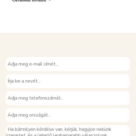
innovációkról. GOODHEAT , úttörő l