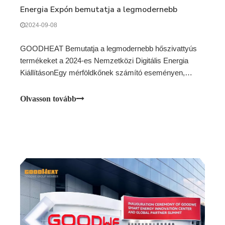
Energia Expón bemutatja a legmodernebb
hőszivattyús termékeket
2024-09-08
GOODHEAT Bemutatja a legmodernebb hőszivattyús
termékeket a 2024-es Nemzetközi Digitális Energia
KiállításonEgy mérföldkőnek számító eseményen,
amely az iparági szakértők és a résztvevők figyelmét
egyaránt felkeltette, GOODHEAT leányvállalata, a
Olvasson tovább
GOODWE impozáns bemutatkozása a 2024-es
Nemzetközi Digitális Energia Expón. A cég sh