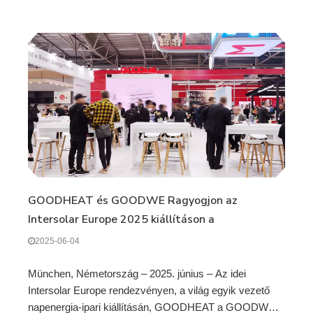
GOODHEAT és GOODWE Ragyogjon az
Intersolar Europe 2025 kiállításon a
legmodernebb R290 hőszivattyúkkal és PV
2025-06-04
Direct Drive technológiával
München, Németország – 2025. június – Az idei
Intersolar Europe rendezvényen, a világ egyik vezető
napenergia-ipari kiállításán, GOODHEAT a GOODWE