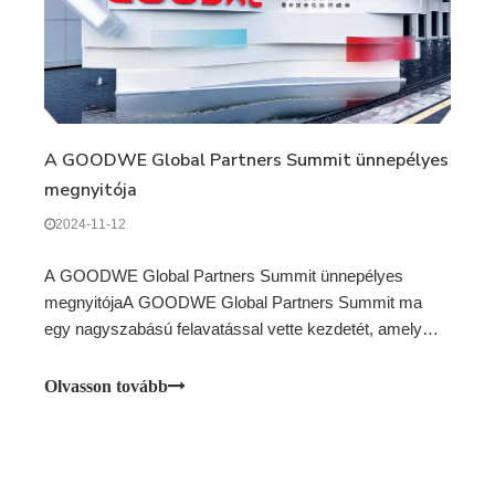
A GOODWE Global Partners Summit ünnepélyes
megnyitója
2024-11-12
A GOODWE Global Partners Summit ünnepélyes
megnyitójaA GOODWE Global Partners Summit ma
egy nagyszabású felavatással vette kezdetét, amely
egy átalakuló háromnapos esemény kezdetét jelzi. A
Suzhou-i GOODWE Intelligens Energia Épületben
Olvasson tovább
megrendezett csúcstalálkozó kiváló platformként
szolgál a világ bemutatására.