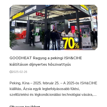
GOODHEAT Ragyog a pekingi ISH&CIHE
kiállításon díjnyertes hőszivattyús
technológiával és innovatív termékbemutatóval
2025-02-26
Peking, Kína – 2025. február 25. – A 2025-ös ISH&CIHE
kiállítás, Ázsia egyik legbefolyásosabb fűtési,
szellőztetési és légkondicionálási technológiai vására,
február 22-én sikeresen zárult Pekingben, miután
háromnapos bemutatót tartottak az élvonalbeli
Olvasson tovább