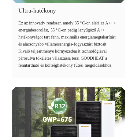
Ultra-hatékony
Ez az innovatív rendszer, amely 35 °C-on eléri az A+++
energiabesorolást, 55 °C-on pedig lenyűgöző A++
hatékonyságot tart fenn, maximális energiamegtakarítást
és alacsonyabb villamosenergia-fogyasztást biztosít.
Kiváló teljesítménye környezetbarát technológiával
párosulva tökéletes választássá teszi GOODHEAT a
fenntartható és költséghatékony fűtési megoldásokhoz.