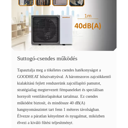
Suttogó-csendes működés
Tapasztalja meg a tökéletes csendes hatékonyságot a
GOODHEAT hőszivattyúval. A háromszoros zajcsökkentő
kialakítású fejlett rendszerünk zajcsillapító pamutot,
stratégiailag megtervezett fémpaneleket és speciálisan
hornyolt ventilátorlapátokat tartalmaz. Ez csendes
működést biztosít, és mindössze 40 dB(A)
hangnyomásszintet tart fenn 1 méteres távolságban.
Élvezze a páratlan kényelmet és nyugalmat, miközben
élvezi a kiváló fűtési teljesítményt.