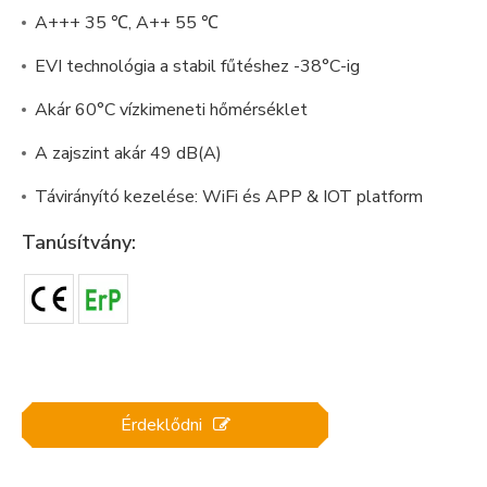
A+++ 35 ℃, A++ 55 ℃
EVI technológia a stabil fűtéshez -38°C-ig
Akár 60°C vízkimeneti hőmérséklet
A zajszint akár 49 dB(A)
Távirányító kezelése: WiFi és APP & IOT platform
Tanúsítvány:
Érdeklődni