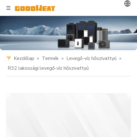
Kezdőlap
»
Termék
»
Levegő-víz hőszivattyú
»
R32 lakossági levegő-víz hőszivattyú