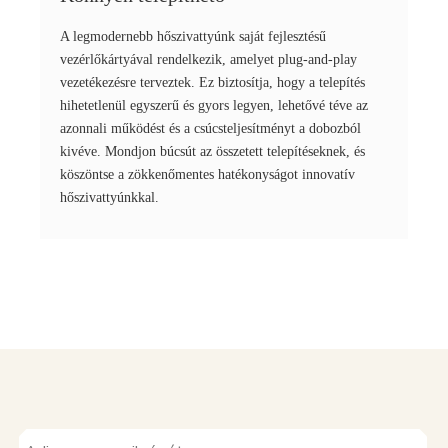
A legmodernebb hőszivattyúnk saját fejlesztésű
vezérlőkártyával rendelkezik, amelyet plug-and-play
vezetékezésre terveztek. Ez biztosítja, hogy a telepítés
hihetetlenül egyszerű és gyors legyen, lehetővé téve az
azonnali működést és a csúcsteljesítményt a dobozból
kivéve. Mondjon búcsút az összetett telepítéseknek, és
köszöntse a zökkenőmentes hatékonyságot innovatív
hőszivattyúnkkal.