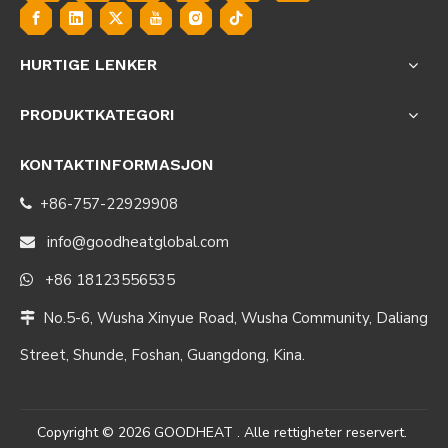
HURTIGE LENKER
PRODUKTKATEGORI
KONTAKTINFORMASJON
+86-757-22929908

info@goodheatglobal.com

+86 18123556535

No.5-6, Wusha Xinyue Road, Wusha Community, Daliang

Street, Shunde, Foshan, Guangdong, Kina.
Copyright ©
2026
GOODHEAT . Alle rettigheter reservert.