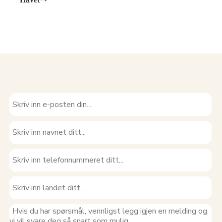
GOODHEAT , en banebrytende l