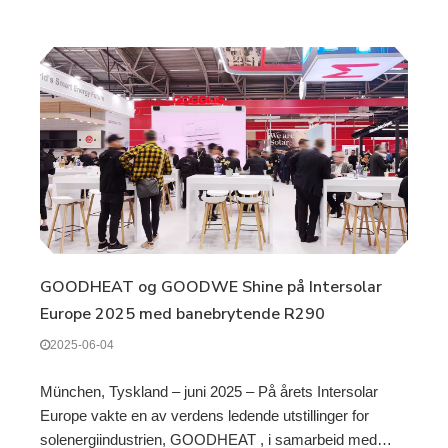
GOODHEAT og GOODWE Shine på Intersolar
Europe 2025 med banebrytende R290
varmepumper og PV Direct Drive-teknologi
2025-06-04
München, Tyskland – juni 2025 – På årets Intersolar
Europe vakte en av verdens ledende utstillinger for
solenergiindustrien, GOODHEAT , i samarbeid med