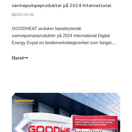
varmepumpeprodukter på 2024 International
Digital Energy Expo
2024-09-08
GOODHEAT avduker banebrytende
varmepumpeprodukter på 2024 International Digital
Energy ExpoI en landemerkebegivenhet som fanget
oppmerksomheten til både industrieksperter og
deltakere, gjorde GOODHEAT , et datterselskap av
Havet
GOODWE , sin imponerende debut på International
Digital Energy Expo i 2024. Selskapet sh