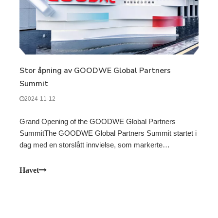
Stor åpning av GOODWE Global Partners
Summit
2024-11-12
Grand Opening of the GOODWE Global Partners
SummitThe GOODWE Global Partners Summit startet i
dag med en storslått innvielse, som markerte
begynnelsen på en transformativ tredagers begivenhet.
Toppmøtet holdes i GOODWE Intelligent Energy
Havet
Building i Suzhou, og fungerer som en førsteklasses
plattform for å vise frem