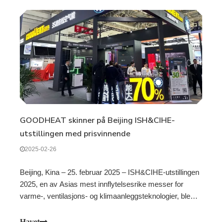
GOODHEAT skinner på Beijing ISH&CIHE-
utstillingen med prisvinnende
varmepumpeteknologi og innovativ
2025-02-26
produktlansering
Beijing, Kina – 25. februar 2025 – ISH&CIHE-utstillingen
2025, en av Asias mest innflytelsesrike messer for
varme-, ventilasjons- og klimaanleggsteknologier, ble
avsluttet med suksess i Beijing 22. februar etter en tre-
dagers utstilling av banebrytende innovasjoner.
Havet