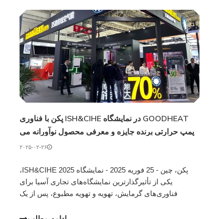
GOODHEAT در نمایشگاه ISH&CIHE پکن با فناوری
پمپ حرارتی برنده جایزه و معرفی محصول نوآورانه می
درخشد
۲۰۲۵-۰۲-۲۶
پکن، چین - 25 فوریه 2025 - نمایشگاه ISH&CIHE 2025،
یکی از تأثیرگذارترین نمایشگاه‌های تجاری آسیا برای
فناوری‌های گرمایش، تهویه و تهویه مطبوع، پس از یک
نمایشگاه سه روزه از نوآوری‌های پیشرفته، در 22 فوریه در
پکن با موفقیت به پایان رسید. GOODHEAT ، یک l پیشگام
ادامه مطلب