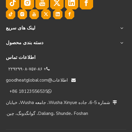
لینک های سریع
دسته بندی محصول
اطلاعات تماس
‎۲۲۹۲۹۹۰۸-۷۵۷-۸۶ +

اطلاعات@goodheatglobal.com

‎+86 18123556535‎

شماره 5-6، جاده Wusha Xinyue، جامعه Wusha، خیابان

Daliang، Shunde، Foshan، گوانگدونگ، چین.