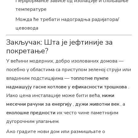
Перформансе зависе од изолације и спољашње
температуре
Можда ће требати надоградња радијатора/
цевовода
Закључак: Шта је јефтиније за
покретање?
У већини модерних, добро изолованих домова —
посебно у областима са приступом зеленој струји или
владиним подстицајима —
топлотне пумпе
надмашују гасне котлове у ефикасности трошкова
.
Иако цена инсталације може бити већа,
нижи
месечни рачуни за енергију
,
дужи животни век
, а
еколошке предности
их често чине паметнијим
дугорочним улагањем.
Ако градите нови дом или размишљате о