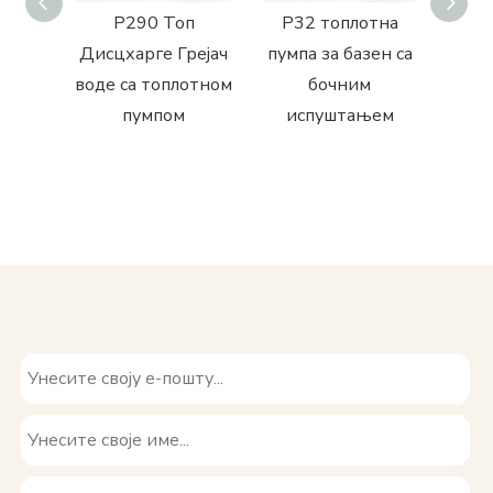
В
Р290 Топ
Р32 топлотна
лна
Дисцхарге Грејач
пумпа за базен са
умпа
воде са топлотном
бочним
а са
пумпом
испуштањем
им
м