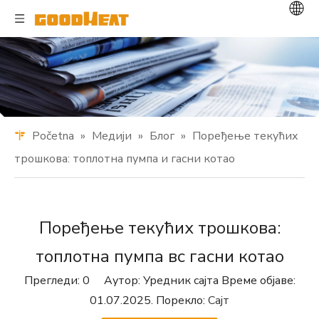
Početna
»
Медији
»
Блог
»
Поређење текућих
трошкова: топлотна пумпа и гасни котао
Поређење текућих трошкова:
топлотна пумпа вс гасни котао
Прегледи:
0
Аутор: Уредник сајта Време објаве:
01.07.2025. Порекло:
Сајт