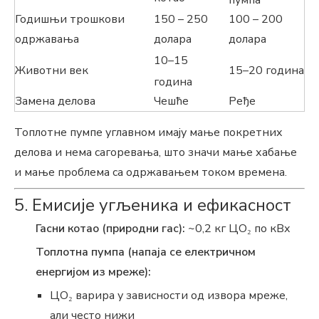
Годишњи трошкови
150 – 250
100 – 200
одржавања
долара
долара
10–15
Животни век
15–20 година
година
Замена делова
Чешће
Ређе
Топлотне пумпе углавном имају мање покретних
делова и нема сагоревања, што значи мање хабање
и мање проблема са одржавањем током времена.
5. Емисије угљеника и ефикасност
Гасни котао (природни гас):
~0,2 кг ЦО₂ по кВх
Топлотна пумпа (напаја се електричном
енергијом из мреже):
ЦО₂ варира у зависности од извора мреже,
али често нижи