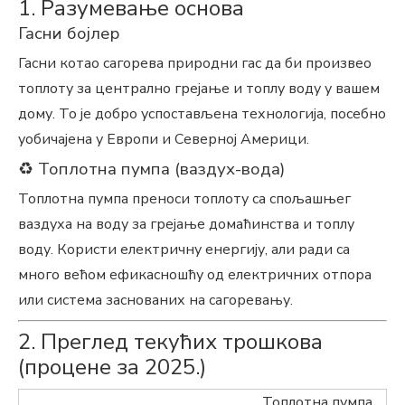
1. Разумевање основа
Гасни бојлер
Гасни котао сагорева природни гас да би произвео
топлоту за централно грејање и топлу воду у вашем
дому. То је добро успостављена технологија, посебно
уобичајена у Европи и Северној Америци.
♻ Топлотна пумпа (ваздух-вода)
Топлотна пумпа преноси топлоту са спољашњег
ваздуха на воду за грејање домаћинства и топлу
воду. Користи електричну енергију, али ради са
много већом ефикасношћу од електричних отпора
или система заснованих на сагоревању.
2. Преглед текућих трошкова
(процене за 2025.)
Топлотна пумпа