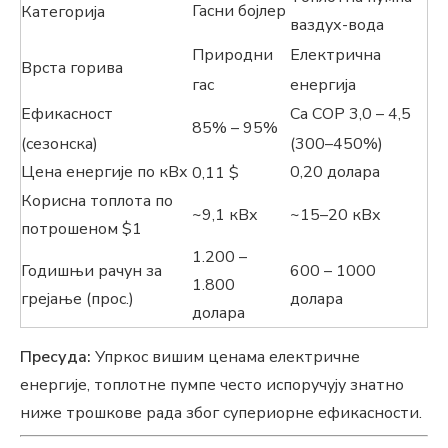
Гасни бојлер
Категорија
ваздух-вода
Природни
Електрична
Врста горива
гас
енергија
Ефикасност
Са COP 3,0 – 4,5
85% – 95%
(сезонска)
(300–450%)
Цена енергије по кВх
0,20 долара
0,11 $
Корисна топлота по
~9,1 кВх
~15–20 кВх
потрошеном $1
1.200 –
Годишњи рачун за
600 – 1000
1.800
грејање (прос.)
долара
долара
Пресуда:
Упркос вишим ценама електричне
енергије, топлотне пумпе често испоручују знатно
ниже трошкове рада због супериорне ефикасности.