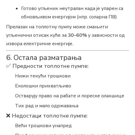
Готово угљеник неутралан када је упарен са
обновљивом енергијом (нпр. соларна ПВ)
Прелазак на топлотну пумпу може смањити
угљенични отисак куће за
30–60%
у зависности од
извора електричне енергије.
6. Остала разматрања
✅ Предности топлотне пумпе:
Нижи текући трошкови
Еколошки прихватљиво
Остварују право на рабате и пореске олакшице
Тих рад и мало одржавања
❌ Недостаци топлотне пумпе:
Већи трошкови унапред