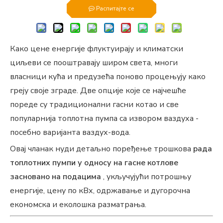
Распитајте се
Како цене енергије флуктуирају и климатски
циљеви се пооштравају широм света, многи
власници кућа и предузећа поново процењују како
греју своје зграде. Две опције које се најчешће
пореде су традиционални гасни котао и све
популарнија топлотна пумпа са извором ваздуха -
посебно варијанта ваздух-вода.
Овај чланак нуди детаљно поређење трошкова
рада
топлотних пумпи у односу на гасне котлове
засновано на подацима
, укључујући потрошњу
енергије, цену по кВх, одржавање и дугорочна
економска и еколошка разматрања.