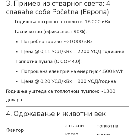
3. Пример из стварног света: 4
спаваће собе Početna (Европа)
Годишња потрошња топлоте:
18.000 кВх
Гасни котао (ефикасност 90%):
Потребно гориво: ~20.000 кВх
Цена @ 0,11 УСД/кВх =
2200 УСД годишње
Топлотна пумпа (C COP 4.0):
Потрошена електрична енергија: 4.500 kWh
Цена @ 0,20 УСД/кВх =
900 УСД/година
Годишња уштеда са топлотном пумпом:
~1300
долара
4. Одржавање и животни век
за гасни
топлотна
Фактор
котао
пумпа