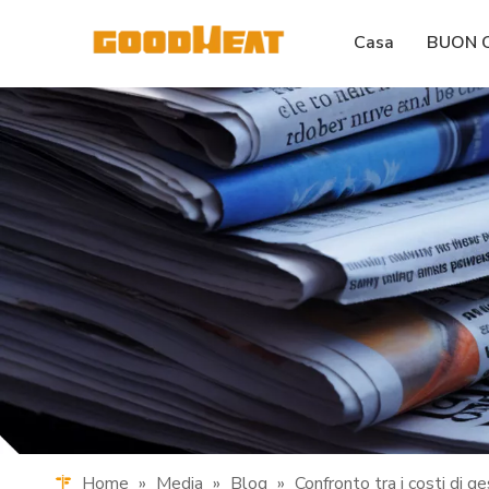
Casa
BUON 
Home
»
Media
»
Blog
»
Confronto tra i costi di g