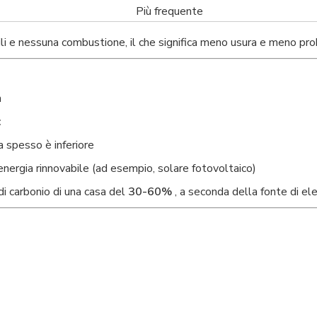
Più frequente
i e nessuna combustione, il che significa meno usura e meno pr
h
:
a spesso è inferiore
energia rinnovabile (ad esempio, solare fotovoltaico)
di carbonio di una casa del
30-60%
, a seconda della fonte di elet