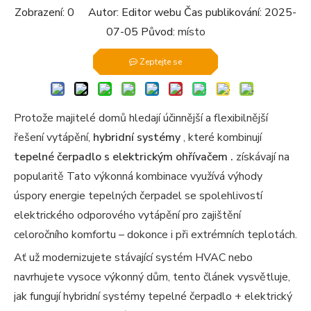
Zobrazení:
0
Autor: Editor webu Čas publikování: 2025-
07-05 Původ:
místo
Zeptejte se
Protože majitelé domů hledají účinnější a flexibilnější
řešení vytápění,
hybridní systémy
, které kombinují
tepelné čerpadlo s elektrickým ohřívačem .
získávají na
popularitě Tato výkonná kombinace využívá výhody
úspory energie tepelných čerpadel se spolehlivostí
elektrického odporového vytápění pro zajištění
celoročního komfortu – dokonce i při extrémních teplotách.
Ať už modernizujete stávající systém HVAC nebo
navrhujete vysoce výkonný dům, tento článek vysvětluje,
jak fungují hybridní systémy tepelné čerpadlo + elektrický