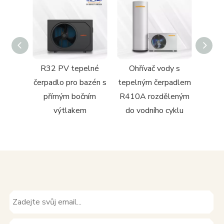
y s
R32 PV tepelné
Ohřívač vody s
Tepe
padlem
čerpadlo pro bazén s
tepelným čerpadlem
vzd
ním
přímým bočním
R410A rozděleným
dom
m
výtlakem
do vodního cyklu