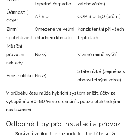
tepelné čerpadlo
zálohováním)
Účinnost (
Až 5.0
COP 3,0–5,0 (prům.)
COP )
Zimní
Omezené ve velmi
Konzistentní při všech
spolehlivost
chladném klimatu
teplotách
Měsíční
provozní
Nízký
V zimě mírně vyšší
náklady
Stále nízké (zejména s
Emise uhlíku
Nízký
obnovitelnými zdroji)
V průběhu času může hybridní systém
snížit účty za
vytápění o 30–60 %
ve srovnání s pouze elektrickými
nastaveními.
Odborné tipy pro instalaci a provoz
Správná velikost je rozhodující
: Ujistěte se, že