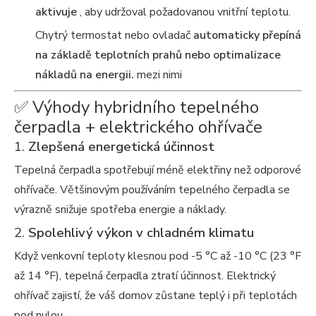
aktivuje
, aby udržoval požadovanou vnitřní teplotu.
Chytrý termostat nebo ovladač
automaticky přepíná
na základě teplotních prahů nebo optimalizace
nákladů na energii.
mezi nimi
✅ Výhody hybridního tepelného
čerpadla + elektrického ohřívače
1.
Zlepšená energetická účinnost
Tepelná čerpadla spotřebují méně elektřiny než odporové
ohřívače. Většinovým používáním tepelného čerpadla se
výrazně snižuje spotřeba energie a náklady.
2.
Spolehlivý výkon v chladném klimatu
Když venkovní teploty klesnou pod -5 °C až -10 °C (23 °F
až 14 °F), tepelná čerpadla ztratí účinnost. Elektrický
ohřívač zajistí, že váš domov zůstane teplý i při teplotách
pod nulou.