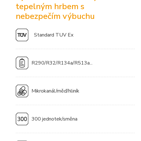
tepelným hrbem s
nebezpečím výbuchu
Standard TUV Ex
R290/R32/R134a/R513a...
Mikrokanál/měď/hliník
300 jednotek/směna