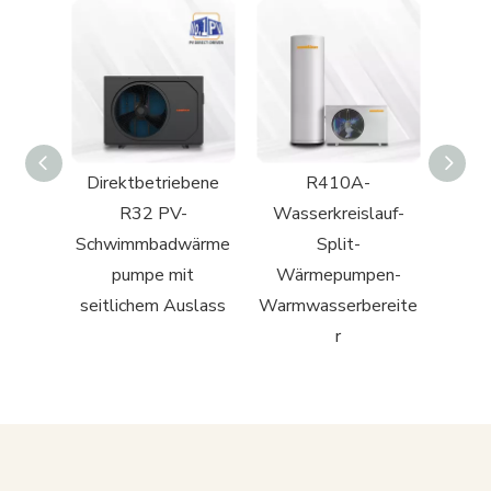
Direktbetriebene
R410A-
R290
ngs-
R32 PV-
Wasserkreislauf-
Wär
en-
Schwimmbadwärme
Split-
Pri
ereite
pumpe mit
Wärmepumpen-
seitlichem Auslass
Warmwasserbereite
r