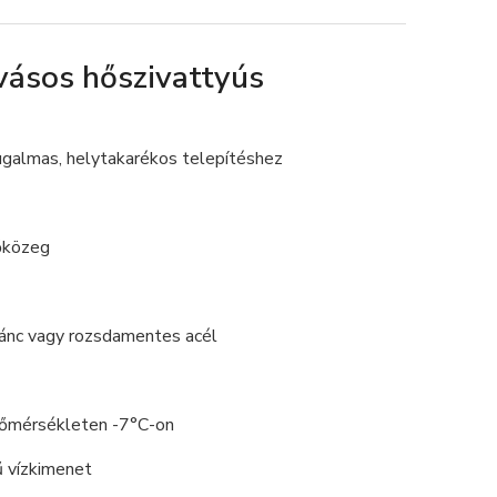
vásos hőszivattyús
 rugalmas, helytakarékos telepítéshez
őközeg
mánc vagy rozsdamentes acél
hőmérsékleten -7°C-on
 vízkimenet