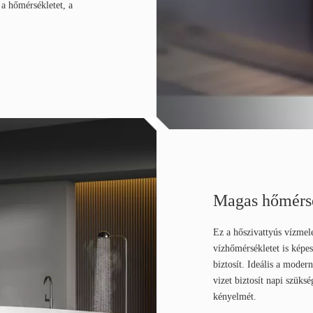
a a hőmérsékletet, a
Magas hőmérs
Ez a hőszivattyús vízmel
vízhőmérsékletet is képes
biztosít. Ideális a mode
vizet biztosít napi szüks
kényelmét.