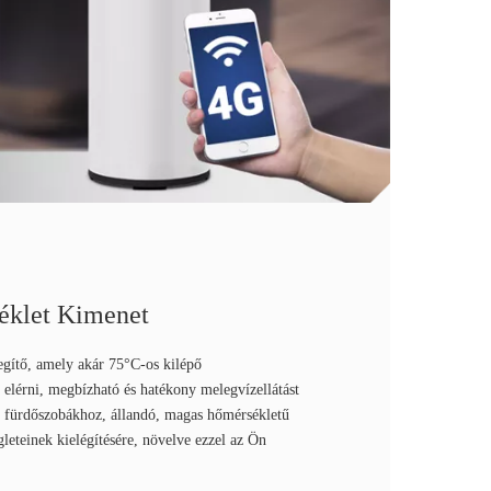
éklet Kimenet
egítő, amely akár 75°C-os kilépő
 elérni, megbízható és hatékony melegvízellátást
rn fürdőszobákhoz, állandó, magas hőmérsékletű
égleteinek kielégítésére, növelve ezzel az Ön