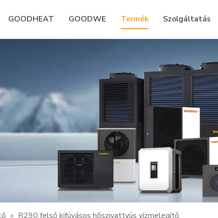
GOODHEAT
GOODWE
Termék
Szolgáltatás
tő
»
R290 felső kifúvásos hőszivattyús vízmelegítő