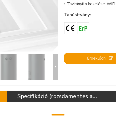
Távirányító kezelése: WiF
Tanúsítvány:
Érdeklődni
Specifikáció (rozsdamentes acél)