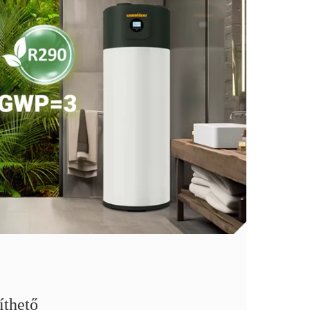
íthető