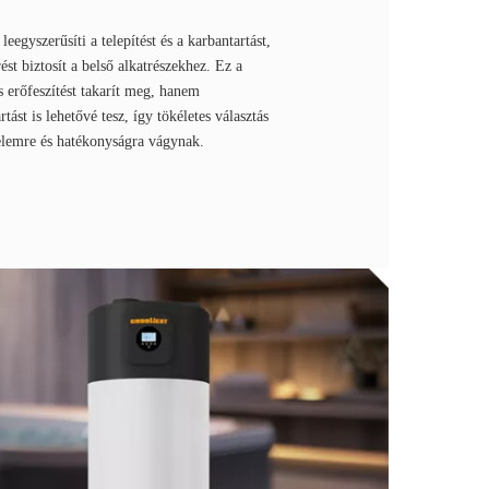
leegyszerűsíti a telepítést és a karbantartást,
st biztosít a belső alkatrészekhez. Ez a
s erőfeszítést takarít meg, hanem
ást is lehetővé tesz, így tökéletes választás
elemre és hatékonyságra vágynak.