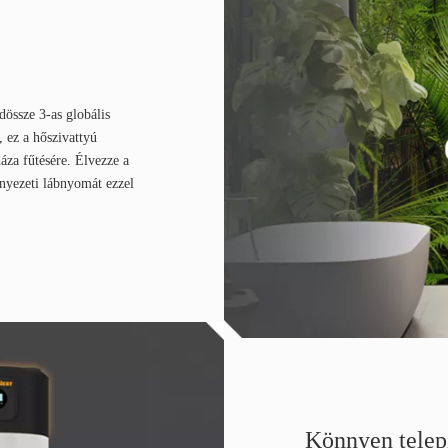
össze 3-as globális
 ez a hőszivattyú
áza fűtésére. Élvezze a
nyezeti lábnyomát ezzel
Könnyen telep