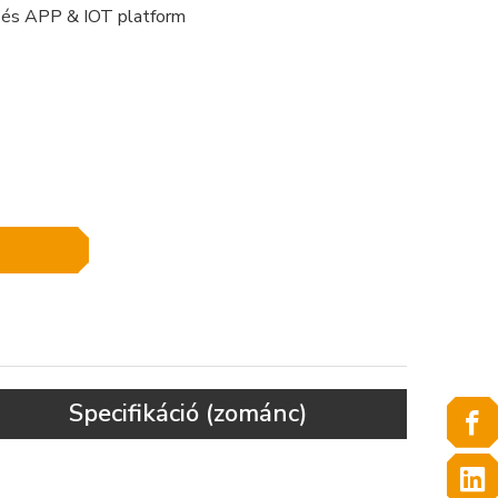
i és APP & IOT platform
Specifikáció (zománc)