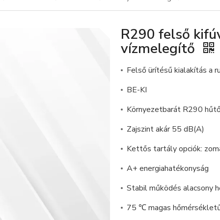
R290 felső kifú
vízmelegítő
Felső ürítésű kialakítás a
BE-KI
Környezetbarát R290 hűt
Zajszint akár 55 dB(A)
Kettős tartály opciók: zo
A+ energiahatékonyság
Stabil működés alacsony 
75 ℃ magas hőmérsékletű