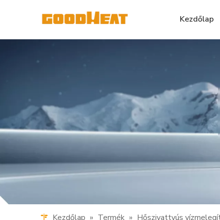
Kezdőlap
Kezdőlap
»
Termék
»
Hőszivattyús vízmelegí