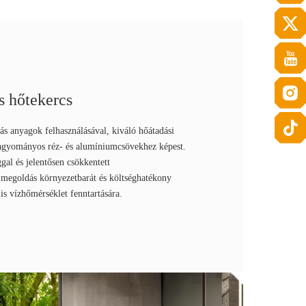
s hőtekercs
ás anyagok felhasználásával, kiváló hőátadási
hagyományos réz- és alumíniumcsövekhez képest.
al és jelentősen csökkentett
a megoldás környezetbarát és költséghatékony
is vízhőmérséklet fenntartására.