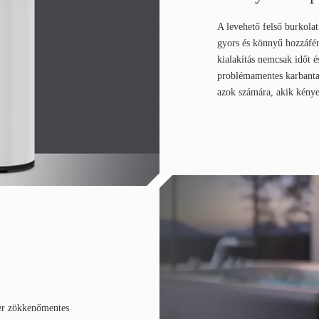
A levehető felső burkolat 
gyors és könnyű hozzáféré
kialakítás nemcsak időt é
problémamentes karbantart
azok számára, akik kény
zer zökkenőmentes