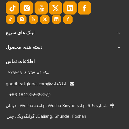
لینک های سریع
دسته بندی محصول
اطلاعات تماس
‎۲۲۹۲۹۹۰۸-۷۵۷-۸۶ +

اطلاعات@goodheatglobal.com

‎+86 18123556535‎

شماره 5-6، جاده Wusha Xinyue، جامعه Wusha، خیابان

Daliang، Shunde، Foshan، گوانگدونگ، چین.