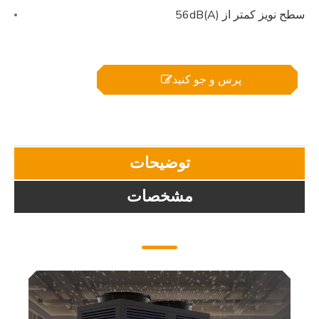
سطح نویز کمتر از 56dB(A)
پرس و جو کنید
توضیحات
مشخصات