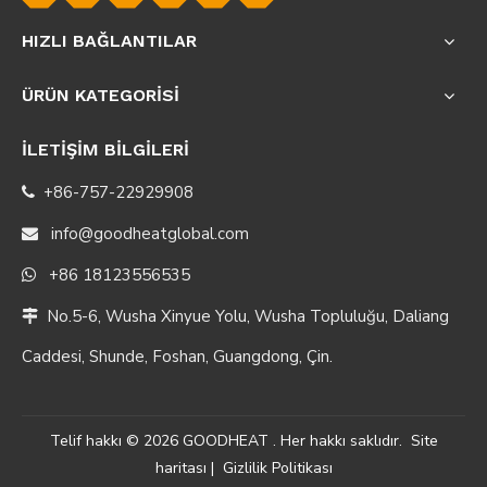
HIZLI BAĞLANTILAR
ÜRÜN KATEGORİSİ
İLETİŞİM BİLGİLERİ
+86-757-22929908

info@goodheatglobal.com

+86 18123556535

No.5-6, Wusha Xinyue Yolu, Wusha Topluluğu, Daliang

Caddesi, Shunde, Foshan, Guangdong, Çin.
Telif hakkı ©
2026
GOODHEAT . Her hakkı saklıdır.
Site
haritası
|
Gizlilik Politikası