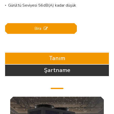
Gürültü Seviyesi 56dB(A) kadar düşük
Bira
Tanım
Şartname