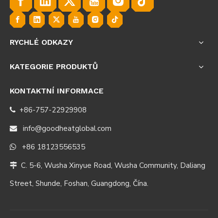
RYCHLÉ ODKAZY
KATEGORIE PRODUKTŮ
KONTAKTNÍ INFORMACE
+86-757-22929908

info@goodheatglobal.com

+86 18123556535

C. 5-6, Wusha Xinyue Road, Wusha Community, Daliang

Street, Shunde, Foshan, Guangdong, Čína.