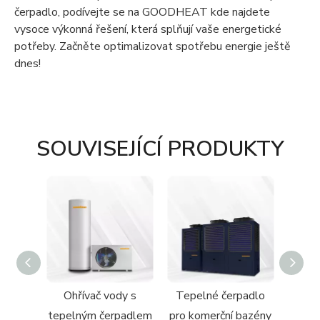
čerpadlo, podívejte se na GOODHEAT kde najdete
vysoce výkonná řešení, která splňují vaše energetické
potřeby. Začněte optimalizovat spotřebu energie ještě
dnes!
SOUVISEJÍCÍ PRODUKTY
pelné
Ohřívač vody s
Tepelné čerpadlo
R29
duch-
tepelným čerpadlem
pro komerční bazény
vo