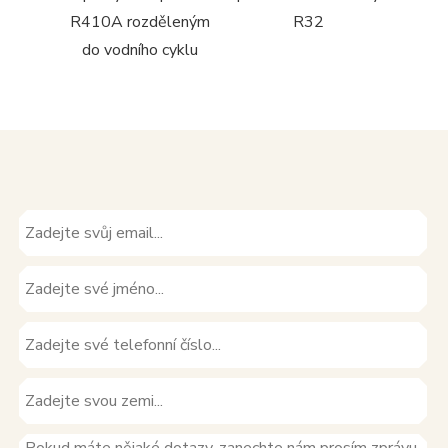
90
R410A rozděleným
R32
boč
do vodního cyklu
tepel