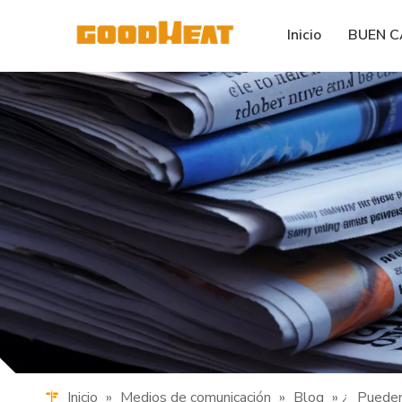
Inicio
BUEN 
Inicio
»
Medios de comunicación
»
Blog
» ¿
Pueden