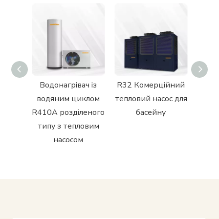
ійний
Водонагрівач із
R32 Комерційний
Во
асос
водяним циклом
тепловий насос для
тепл
ода
R410A розділеного
басейну
R290
типу з тепловим
прив
насосом