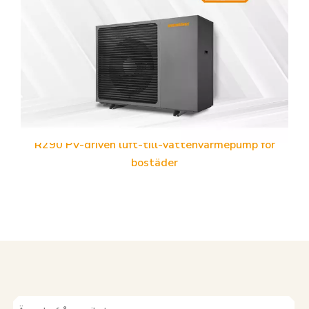
R290 PV-driven luft-till-vattenvärmepump för
bostäder