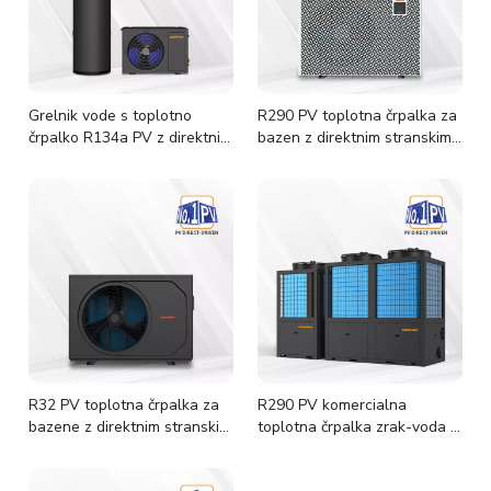
Grelnik vode s toplotno
R290 PV toplotna črpalka za
črpalko R134a PV z direktnim
bazen z direktnim stranskim
pogonom
izpustom
R32 PV toplotna črpalka za
R290 PV komercialna
bazene z direktnim stranskim
toplotna črpalka zrak-voda z
izpustom
neposrednim pogonom