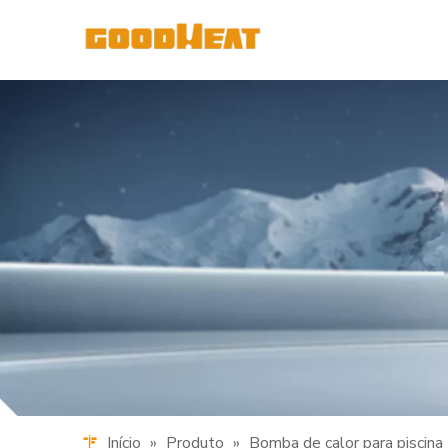
Início
»
Produto
»
Bomba de calor para piscina