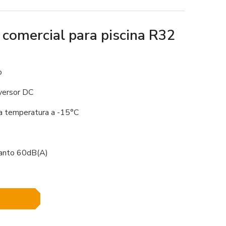
comercial para piscina R32
o
versor DC
a temperatura a -15°C
uanto 60dB(A)