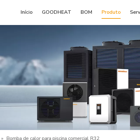
Início
GOODHEAT
BOM
Produto
Serv
»
Bomba de calor para piscina comercial R32