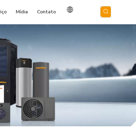
iço
Mídia
Contato