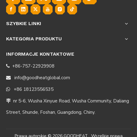
SZYBKIE LINKI
KATEGORIA PRODUKTU
INFORMACJE KONTAKTOWE
+86-757-22929908

info@goodheatglobal.com

+86 18123556535

nr 5-6, Wusha Xinyue Road, Wusha Community, Daliang

Street, Shunde, Foshan, Guangdong, Chiny.
Prawa autorskie ©
2026
GOODHEAT . Wszelkie prawa