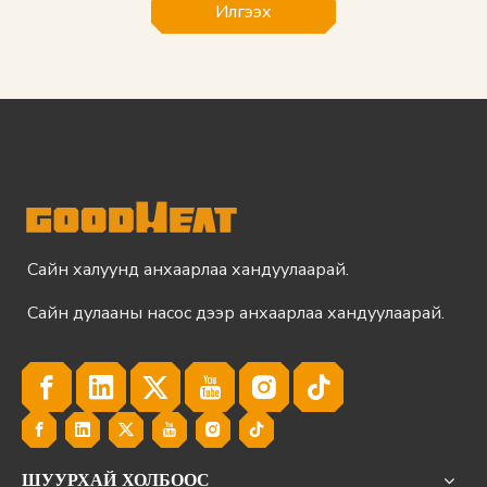
Илгээх
Сайн халуунд анхаарлаа хандуулаарай.
Сайн дулааны насос дээр анхаарлаа хандуулаарай.
ШУУРХАЙ ХОЛБООС