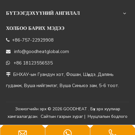
БҮТЭЭГДЭХҮҮНИЙ АНГИЛАЛ
ХОЛБОО БАРИХ МЭДЭЭ
+86-757-22929908

info@goodheatglobal.com

+86 18123556535

БНХАУ-ын Гуандун хот, Фошан, Шүндэ, Далянь

гудамж, Вуша нийгэмлэг, Вуша Синьюэ зам, 5-6 тоот.
Зохиогчийн эрх ©
2026
GOODHEAT . Бүх эрх хуулиар
хамгаалагдсан.
Сайтын газрын зураг
|
Нууцлалын бодлого