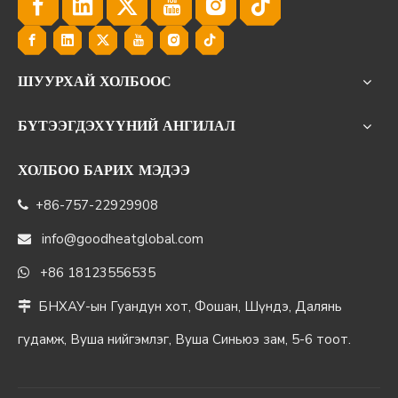
ШУУРХАЙ ХОЛБООС
БҮТЭЭГДЭХҮҮНИЙ АНГИЛАЛ
ХОЛБОО БАРИХ МЭДЭЭ
+86-757-22929908

info@goodheatglobal.com

+86 18123556535

БНХАУ-ын Гуандун хот, Фошан, Шүндэ, Далянь

гудамж, Вуша нийгэмлэг, Вуша Синьюэ зам, 5-6 тоот.