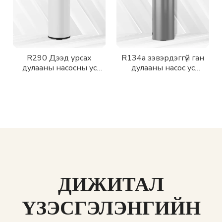
R290 Дээд урсах
R134a зэвэрдэггүй ган
дулааны насосны ус
дулааны насос ус
халаагч
халаагч
ДИЖИТАЛ
ҮЗЭСГЭЛЭНГИЙН