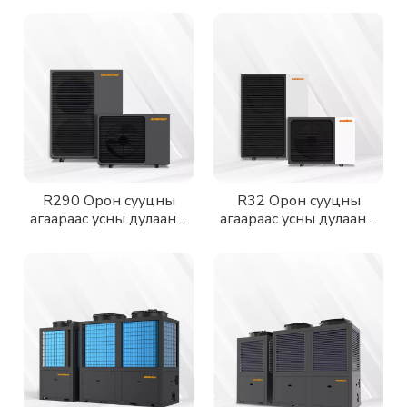
R290 Орон сууцны
R32 Орон сууцны
агаараас усны дулааны
агаараас усны дулааны
насос
насос