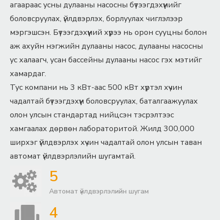
агаараас усны дулааны насосны бүтээгдэхүүнийг
боловсруулах, үйлдвэрлэх, борлуулах чиглэлээр
мэргэшсэн. Бүтээгдэхүүний хүрээ нь орон сууцны болон
аж ахуйн нэгжийн дулааны насос, дулааны насосны
ус халаагч, усан бассейны дулааны насос гэх мэтийг
хамардаг.
Тус компани нь 3 кВт-аас 500 кВт хүртэл хүчин
чадалтай бүтээгдэхүүн боловсруулах, баталгаажуулах
олон улсын стандартад нийцсэн тэсрэлтээс
хамгаалах дөрвөн лабораторитой. Жилд 300,000
ширхэг үйлдвэрлэх хүчин чадалтай олон улсын таван
автомат үйлдвэрлэлийн шугамтай.
5
Автомат үйлдвэрлэлийн шугам
4