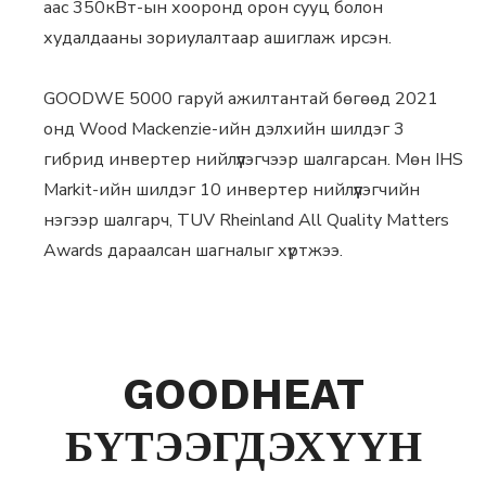
аас 350кВт-ын хооронд орон сууц болон
худалдааны зориулалтаар ашиглаж ирсэн.
GOODWE 5000 гаруй ажилтантай бөгөөд 2021
онд Wood Mackenzie-ийн дэлхийн шилдэг 3
гибрид инвертер нийлүүлэгчээр шалгарсан. Мөн IHS
Markit-ийн шилдэг 10 инвертер нийлүүлэгчийн
нэгээр шалгарч, TUV Rheinland All Quality Matters
Awards дараалсан шагналыг хүртжээ.
GOODHEAT
БҮТЭЭГДЭХҮҮН