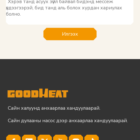
Илгээх
Сайн халуунд анхаарлаа хандуулаарай.
Сайн дулааны насос дээр анхаарлаа хандуулаарай.