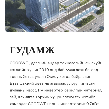
ГУДАМЖ
GOODWE , үндэсний өндөр технологийн аж ахуйн
нэгжийн хувьд 2010 онд байгуулагдсан бөгөөд
төв нь Хятад улсын Сужоу хотод байрладаг.
Бүтээгдэхүүний хүрээ нь агаараас ус руу чиглэсэн
дулааны насос, PV инвертер, барилгын материал,
зай, цахилгаан эрчим хүч цэнэглэгч гэх мэтийг
хамардаг GOODWE нарны инвертерийг 0.7кВт-