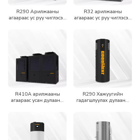
R290 Арилжааны
R32 арилжааны
агаараас ус руу чиглэсэн
агаараас ус руу чиглэсэн
дулааны насос
дулааны насос
R410A арилжааны
R290 Хажуугийн
агаараас усан дулааны
гадагшлуулах дулааны
насос
насосны ус халаагч