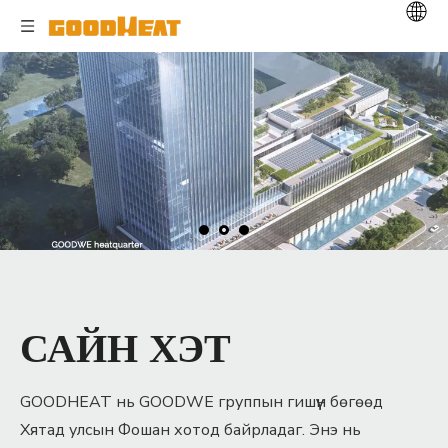
САЙН ХЭТ
GOODHEAT нь GOODWE группын гишүүн бөгөөд
Хятад улсын Фошан хотод байрладаг. Энэ нь