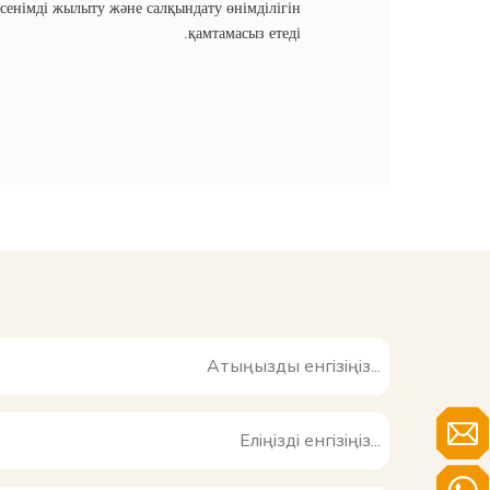
 сенімді жылыту және салқындату өнімділігін
қамтамасыз етеді.