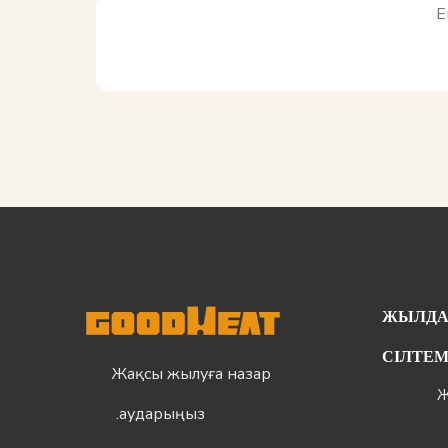
ЖЫЛД
СІЛТЕ
Жақсы жылуға назар
аударыңыз.