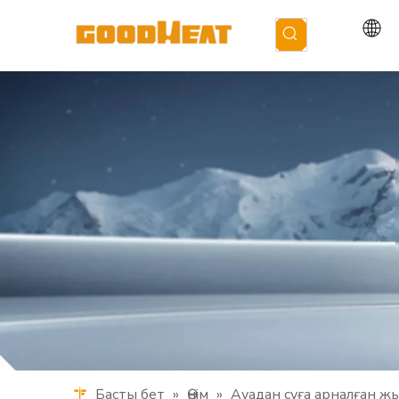
Басты бет
»
Өнім
»
Ауадан суға арналған ж