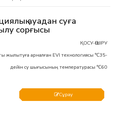
иялық ауадан суға
ылу сорғысы
ҚОСУ-ӨШІРУ
-35℃ дейін тұрақты жылытуға арналған EVI технологиясы
60℃ дейін су шығысының температурасы
Сұрау