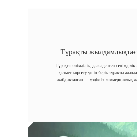
Тұрақты жылдамдықтағ
Тұрақты өнімділік, дәлелденген сенімділік
қызмет көрсету үшін берік тұрақты жыл
жабдықталған — үздіксіз коммерциялық ж