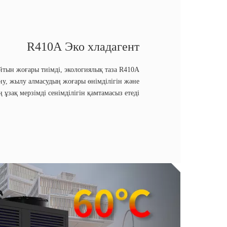
R410A Эко хладагент
тын жоғары тиімді, экологиялық таза R410A
ну, жылу алмасудың жоғары өнімділігін және
 ұзақ мерзімді сенімділігін қамтамасыз етеді.