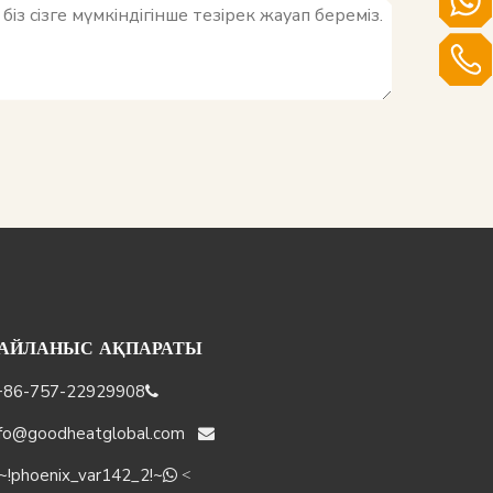
АЙЛАНЫС АҚПАРАТЫ
86-757-22929908

nfo@goodheatglobal.com

!phoenix_var142_2!~
 <