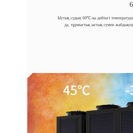
Ыстық судың 60℃-қа дейінгі температур
да, тұрмыстық ыстық сумен жабдықтау