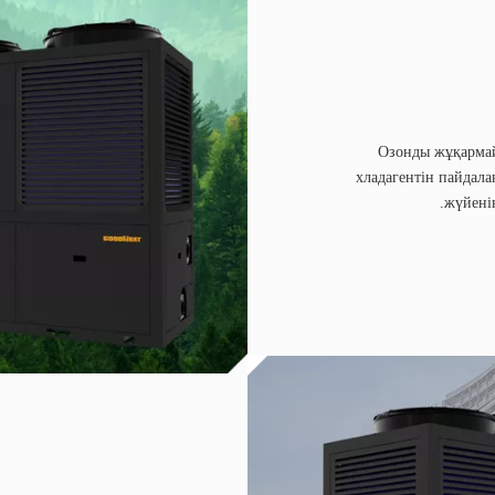
Озонды жұқармай
хладагентін пайдала
жүйенің