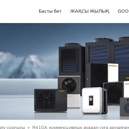
Басты бет
ЖАҚСЫ ЖЫЛЫҚ
GOO
ылу сорғысы
»
R410A коммерциялық ауадан суға арналға