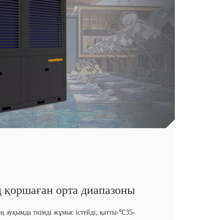
 қоршаған орта диапазоны
і кең ауқымда тиімді жұмыс істейді, қатты