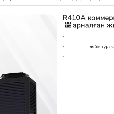
R410A коммерц
арналған ж