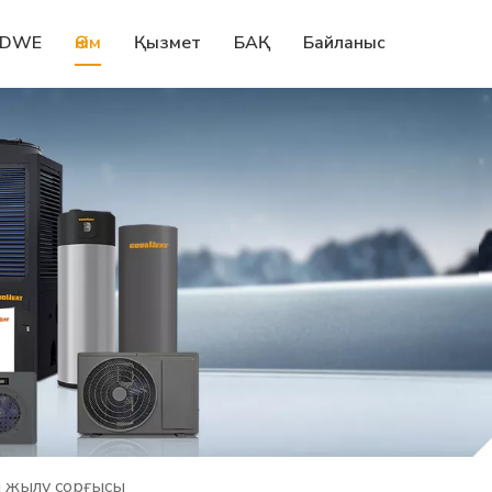
DWE
Өнім
Қызмет
БАҚ
Байланыс
н жылу сорғысы