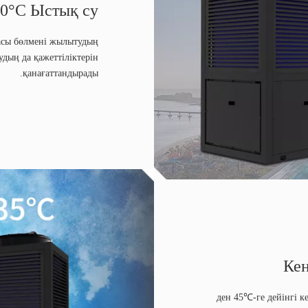
60°C Ыстық су
асы бөлмені жылытудың
дың да қажеттіліктерін
қанағаттандырады.
Кең
-35℃-ден 45℃-ге дейінг