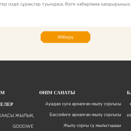
Жіберу
АМ
ӨНІМ САНАТЫ
Б
Ауадан суға арналған жылу сорғысы
+
МЕЛЕР
Бассейнге арналған жылу сорғысы
i
ЖАҚСЫ ЖЫЛЫҚ
Жылу сорғы су жылытқышы
GOODWE
~