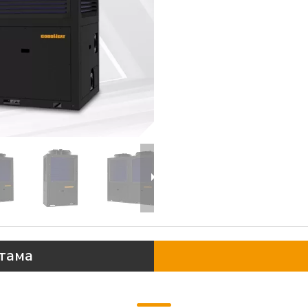
ттама