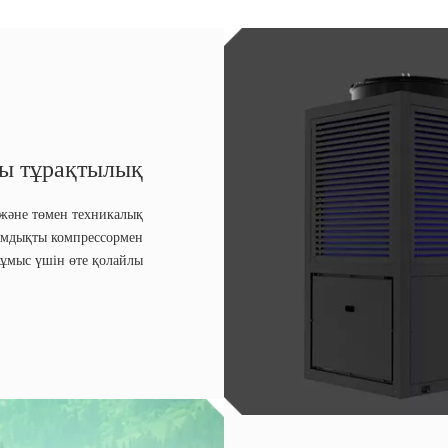
ы тұрақтылық
 және төмен техникалық
дамдықты компрессормен
ұмыс үшін өте қолайлы.