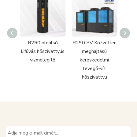
rítésű
R290 oldalsó
R290 PV Közvetlen
nce
kifúvás hőszivattyús
meghajtású
yú
vízmelegítő
kereskedelmi
levegő-víz
hőszivattyú