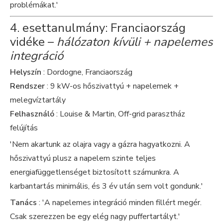
problémákat.'
4. esettanulmány: Franciaország
vidéke –
hálózaton kívüli + napelemes
integráció
Helyszín
: Dordogne, Franciaország
Rendszer
: 9 kW-os hőszivattyú + napelemek +
melegvíztartály
Felhasználó
: Louise & Martin, Off-grid parasztház
felújítás
'Nem akartunk az olajra vagy a gázra hagyatkozni. A
hőszivattyú plusz a napelem szinte teljes
energiafüggetlenséget biztosított számunkra. A
karbantartás minimális, és 3 év után sem volt gondunk.'
Tanács
: 'A napelemes integráció minden fillért megér.
Csak szerezzen be egy elég nagy puffertartályt.'