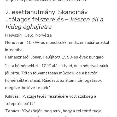
végezzen professzionális terhelésszámítást.'
2. esettanulmány: Skandináv
utólagos felszerelés –
készen áll a
hideg éghajlatra
Helyszín
: Oslo, Norvégia
Rendszer
: 10 kW-os monoblokk rendszer, radiátorokkal
integrálva
Felhasználó
: Johan, Felújított 1950-es évek bungaló
'Itt a hőmérséklet -10°C alá süllyed, de a hőszivattyúnk
jól bírta. Télen folyamatosan működik, de a beltéri
hőmérséklet stabil. Ráadásul az állami támogatások
megfizethetővé tették.'
Kihívás
: 'A szigetelés frissítésére volt szükség a
telepítés előtt.'
Tanács
: 'Győződjön meg arról, hogy a telepítő tudja,