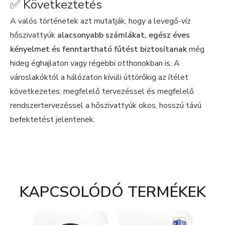
✅ Következtetés
A valós történetek azt mutatják, hogy a levegő-víz
hőszivattyúk
alacsonyabb számlákat, egész éves
kényelmet és fenntartható fűtést biztosítanak
még
hideg éghajlaton vagy régebbi otthonokban is. A
városlakóktól a hálózaton kívüli úttörőkig az ítélet
következetes: megfelelő tervezéssel és megfelelő
rendszertervezéssel a hőszivattyúk okos, hosszú távú
befektetést jelentenek.
KAPCSOLÓDÓ TERMÉKEK