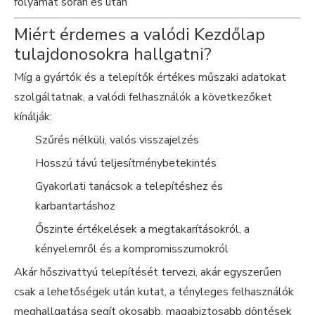
folyamat során és után
Miért érdemes a valódi Kezdőlap
tulajdonosokra hallgatni?
Míg a gyártók és a telepítők értékes műszaki adatokat
szolgáltatnak, a valódi felhasználók a következőket
kínálják:
Szűrés nélküli, valós visszajelzés
Hosszú távú teljesítménybetekintés
Gyakorlati tanácsok a telepítéshez és
karbantartáshoz
Őszinte értékelések a megtakarításokról, a
kényelemről és a kompromisszumokról
Akár hőszivattyú telepítését tervezi, akár egyszerűen
csak a lehetőségek után kutat, a tényleges felhasználók
meghallgatása segít okosabb, magabiztosabb döntések