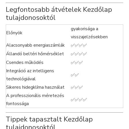
Legfontosabb átvételek Kezdőlap
tulajdonosoktól
gyakorisága a
Előnyök
visszajelzésekben
Alacsonyabb energiaszámlák
✅✅✅✅
Állandó beltéri hőmérséklet
✅✅✅✅
Csendes működés
✅✅✅
Integráció az intelligens
✅✅
technológiával
Sikeres hidegklíma használat
✅✅✅
A professzionális méretezés
✅✅✅✅
fontossága
Tippek tapasztalt Kezdőlap
tulajdonosoktól