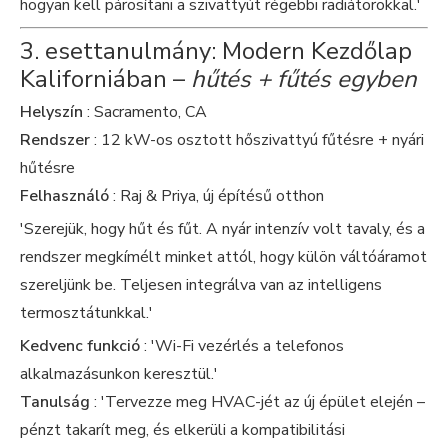
hogyan kell párosítani a szivattyút régebbi radiátorokkal.'
3. esettanulmány: Modern Kezdőlap
Kaliforniában –
hűtés + fűtés egyben
Helyszín
: Sacramento, CA
Rendszer
: 12 kW-os osztott hőszivattyú fűtésre + nyári
hűtésre
Felhasználó
: Raj & Priya, új építésű otthon
'Szerejük, hogy hűt és fűt. A nyár intenzív volt tavaly, és a
rendszer megkímélt minket attól, hogy külön váltóáramot
szereljünk be. Teljesen integrálva van az intelligens
termosztátunkkal.'
Kedvenc funkció
: 'Wi-Fi vezérlés a telefonos
alkalmazásunkon keresztül.'
Tanulság
: 'Tervezze meg HVAC-jét az új épület elején –
pénzt takarít meg, és elkerüli a kompatibilitási