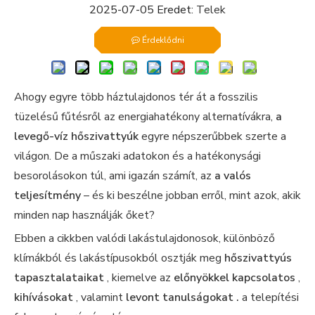
2025-07-05 Eredet:
Telek
Érdeklődni
Ahogy egyre több háztulajdonos tér át a fosszilis
tüzelésű fűtésről az energiahatékony alternatívákra,
a
levegő-víz hőszivattyúk
egyre népszerűbbek szerte a
világon. De a műszaki adatokon és a hatékonysági
besorolásokon túl, ami igazán számít, az
a valós
teljesítmény
– és ki beszélne jobban erről, mint azok, akik
minden nap használják őket?
Ebben a cikkben valódi lakástulajdonosok, különböző
klímákból és lakástípusokból osztják meg
hőszivattyús
tapasztalataikat
, kiemelve az
előnyökkel kapcsolatos
,
kihívásokat
, valamint
levont tanulságokat .
a telepítési