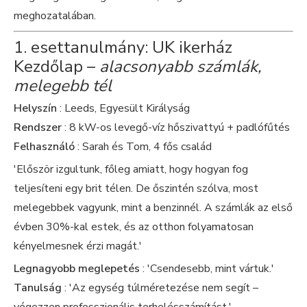
meghozatalában.
1. esettanulmány: UK ikerház
Kezdőlap –
alacsonyabb számlák,
melegebb tél
Helyszín
: Leeds, Egyesült Királyság
Rendszer
: 8 kW-os levegő-víz hőszivattyú + padlófűtés
Felhasználó
: Sarah és Tom, 4 fős család
'Először izgultunk, főleg amiatt, hogy hogyan fog
teljesíteni egy brit télen. De őszintén szólva, most
melegebbek vagyunk, mint a benzinnél. A számlák az első
évben 30%-kal estek, és az otthon folyamatosan
kényelmesnek érzi magát.'
Legnagyobb meglepetés
: 'Csendesebb, mint vártuk.'
Tanulság
: 'Az egység túlméretezése nem segít –