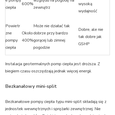
e pompy
względu na pogodę na
600%
wysoką
ciepła
zewnątrz
wydajność
Powietr
Może nie działać tak
Dobre, ale nie
zne
Około
dobrze przy bardzo
tak dobre jak
pompy
400%
gorącej lub zimnej
GSHP
ciepła
pogodzie
Instalacja geotermalnych pomp ciepła jest droższa. Z
biegiem czasu oszczędzają jednak więcej energii.
Bezkanałowy mini-split
Bezkanałowe pompy ciepła typu mini-split składają się z
jednostek wewnętrznych i sprężarki zewnętrznej. Nie