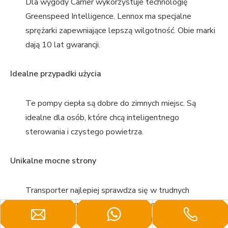
Dla wygody Carrier wykorzystuje technologię
Greenspeed Intelligence. Lennox ma specjalne
sprężarki zapewniające lepszą wilgotność. Obie marki
dają 10 lat gwarancji.
Idealne przypadki użycia
Te pompy ciepła są dobre do zimnych miejsc. Są
idealne dla osób, które chcą inteligentnego
sterowania i czystego powietrza.
Unikalne mocne strony
Transporter najlepiej sprawdza się w trudnych
warunkach pogodowych. Lennox doskonale nadaje się
do oszczędzania energii i oczyszczania powietrza.