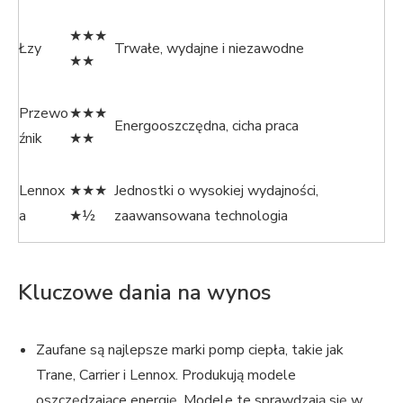
★★★
Łzy
Trwałe, wydajne i niezawodne
★★
Przewo
★★★
Energooszczędna, cicha praca
źnik
★★
Lennox
★★★
Jednostki o wysokiej wydajności,
a
★½
zaawansowana technologia
Kluczowe dania na wynos
Zaufane są najlepsze marki pomp ciepła, takie jak
Trane, Carrier i Lennox. Produkują modele
oszczędzające energię. Modele te sprawdzają się w