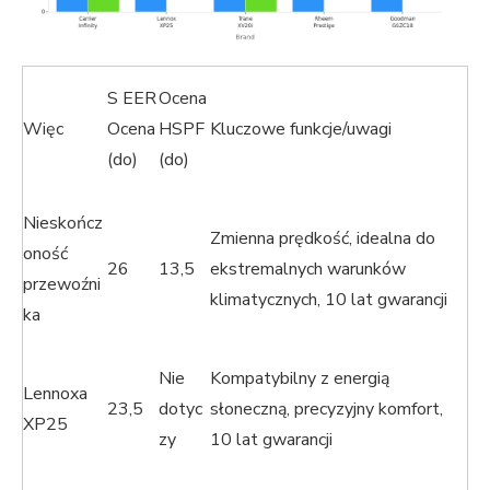
S EER
Ocena
Więc
Ocena
HSPF
Kluczowe funkcje/uwagi
(do)
(do)
Nieskończ
Zmienna prędkość, idealna do
oność
26
13,5
ekstremalnych warunków
przewoźni
klimatycznych, 10 lat gwarancji
ka
Nie
Kompatybilny z energią
Lennoxa
23,5
dotyc
słoneczną, precyzyjny komfort,
XP25
zy
10 lat gwarancji