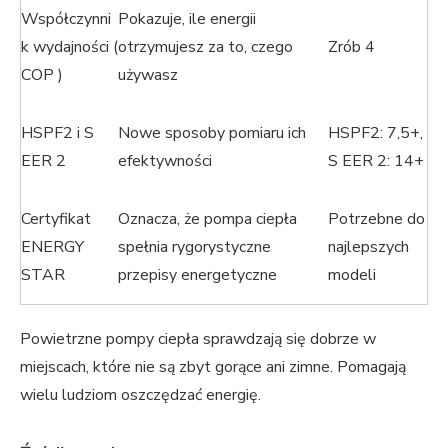
Współczynni
Pokazuje, ile energii
k wydajności (
otrzymujesz za to, czego
Zrób 4
COP )
używasz
HSPF2 i S
Nowe sposoby pomiaru ich
HSPF2: 7,5+,
EER 2
efektywności
S EER 2: 14+
Certyfikat
Oznacza, że ​​pompa ciepła
Potrzebne do
ENERGY
spełnia rygorystyczne
najlepszych
STAR
przepisy energetyczne
modeli
Powietrzne pompy ciepła sprawdzają się dobrze w
miejscach, które nie są zbyt gorące ani zimne. Pomagają
wielu ludziom oszczędzać energię.