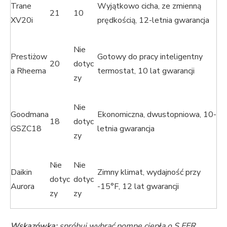
Trane
Wyjątkowo cicha, ze zmienną
21
10
XV20i
prędkością, 12-letnia gwarancja
Nie
Prestiżow
Gotowy do pracy inteligentny
20
dotyc
a Rheema
termostat, 10 lat gwarancji
zy
Nie
Goodmana
Ekonomiczna, dwustopniowa, 10-
18
dotyc
GSZC18
letnia gwarancja
zy
Nie
Nie
Daikin
Zimny ​​klimat, wydajność przy
dotyc
dotyc
Aurora
-15°F, 12 lat gwarancji
zy
zy
Wskazówka:
spróbuj wybrać pompę ciepła o S EER