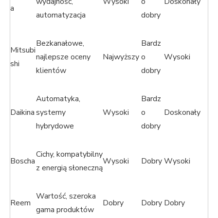
wydajność,
Wysoki
o
Doskonały
a
automatyzacja
dobry
Bezkanałowe,
Bardz
Mitsubi
najlepsze oceny
Najwyższy
o
Wysoki
shi
klientów
dobry
Automatyka,
Bardz
Daikina
systemy
Wysoki
o
Doskonały
hybrydowe
dobry
Cichy, kompatybilny
Boscha
Wysoki
Dobry
Wysoki
z energią słoneczną
Wartość, szeroka
Reem
Dobry
Dobry
Dobry
gama produktów