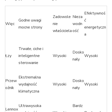
Efektywnoś
Zadowole
Nieza
Godne uwagi
ć
Więc
nie
wodn
mocne strony
energetyczn
właściciela
ość
a
Trwałe, ciche i
Dosko
Łzy
inteligentne
Wysoki
Wysoki
nały
sterowanie
Ekstremalna
Przew
Dosko
wydajność
Wysoki
Wysoki
oźnik
nały
klimatyczna
Ultrawysoka
Bardz
Lennox