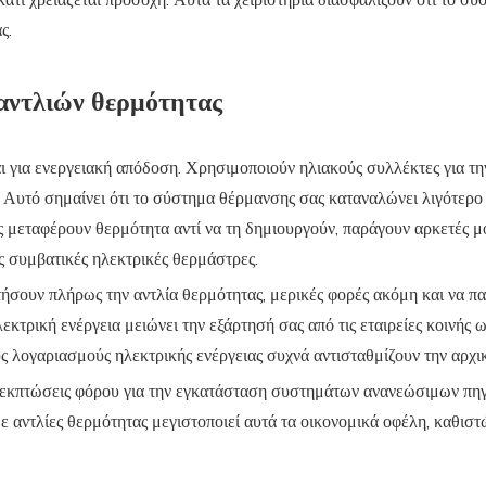
κάτι χρειάζεται προσοχή. Αυτά τα χειριστήρια διασφαλίζουν ότι το σ
ς.
αντλιών θερμότητας
ι για ενεργειακή απόδοση. Χρησιμοποιούν ηλιακούς συλλέκτες για τη
. Αυτό σημαίνει ότι το σύστημα θέρμανσης σας καταναλώνει λιγότερο
ας μεταφέρουν θερμότητα αντί να τη δημιουργούν, παράγουν αρκετές μ
ς συμβατικές ηλεκτρικές θερμάστρες.
τήσουν πλήρως την αντλία θερμότητας, μερικές φορές ακόμη και να π
κτρική ενέργεια μειώνει την εξάρτησή σας από τις εταιρείες κοινής 
υς λογαριασμούς ηλεκτρικής ενέργειας συχνά αντισταθμίζουν την αρχ
 εκπτώσεις φόρου για την εγκατάσταση συστημάτων ανανεώσιμων πηγώ
αντλίες θερμότητας μεγιστοποιεί αυτά τα οικονομικά οφέλη, καθιστ