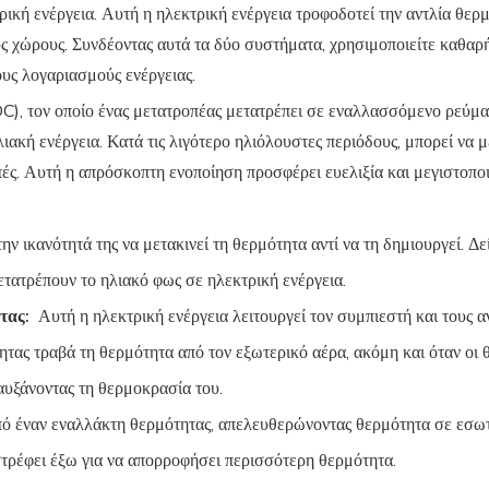
ρική ενέργεια. Αυτή η ηλεκτρική ενέργεια τροφοδοτεί την αντλία θερμ
ς χώρους. Συνδέοντας αυτά τα δύο συστήματα, χρησιμοποιείτε καθαρή 
ους λογαριασμούς ενέργειας.
), τον οποίο ένας μετατροπέας μετατρέπει σε εναλλασσόμενο ρεύμα 
ιακή ενέργεια. Κατά τις λιγότερο ηλιόλουστες περιόδους, μπορεί να μ
οπές. Αυτή η απρόσκοπτη ενοποίηση προσφέρει ευελιξία και μεγιστοπο
ην ικανότητά της να μετακινεί τη θερμότητα αντί να τη δημιουργεί. Δε
τατρέπουν το ηλιακό φως σε ηλεκτρική ενέργεια.
ητας:
Αυτή η ηλεκτρική ενέργεια λειτουργεί τον συμπιεστή και τους α
ητας τραβά τη θερμότητα από τον εξωτερικό αέρα, ακόμη και όταν οι 
αυξάνοντας τη θερμοκρασία του.
πό έναν εναλλάκτη θερμότητας, απελευθερώνοντας θερμότητα σε εσω
τρέφει έξω για να απορροφήσει περισσότερη θερμότητα.