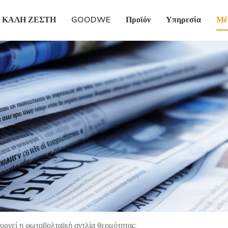
ΚΑΛΗ ΖΕΣΤΗ
GOODWE
Προϊόν
Υπηρεσία
Μέ
υργεί η φωτοβολταϊκή αντλία θερμότητας;