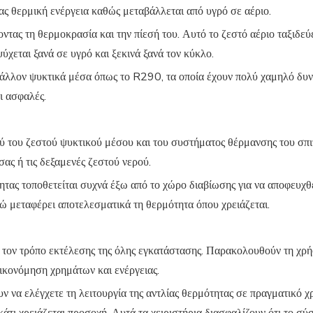
ας θερμική ενέργεια καθώς μεταβάλλεται από υγρό σε αέριο.
νοντας τη θερμοκρασία και την πίεσή του. Αυτό το ζεστό αέριο ταξιδ
ύχεται ξανά σε υγρό και ξεκινά ξανά τον κύκλο.
άλλον ψυκτικά μέσα όπως το R290, τα οποία έχουν πολύ χαμηλό δυν
ι ασφαλές.
ξύ του ζεστού ψυκτικού μέσου και του συστήματος θέρμανσης του σπ
σας ή τις δεξαμενές ζεστού νερού.
τητας τοποθετείται συχνά έξω από το χώρο διαβίωσης για να αποφευχθ
νώ μεταφέρει αποτελεσματικά τη θερμότητα όπου χρειάζεται.
ι τον τρόπο εκτέλεσης της όλης εγκατάστασης. Παρακολουθούν τη χρή
οικονόμηση χρημάτων και ενέργειας.
να ελέγχετε τη λειτουργία της αντλίας θερμότητας σε πραγματικό χρ