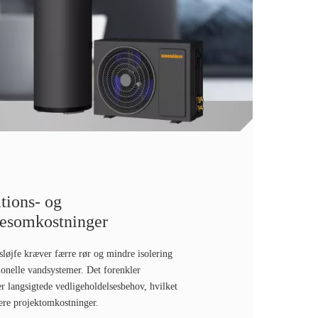
ations- og
sesomkostninger
løjfe kræver færre rør og mindre isolering
onelle vandsystemer. Det forenkler
er langsigtede vedligeholdelsesbehov, hvilket
avere projektomkostninger.