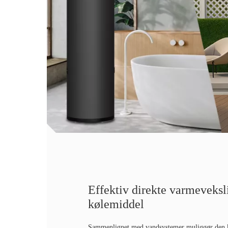
Effektiv direkte varmeveksl
kølemiddel
Sammenlignet med vandsystemer muliggør den 