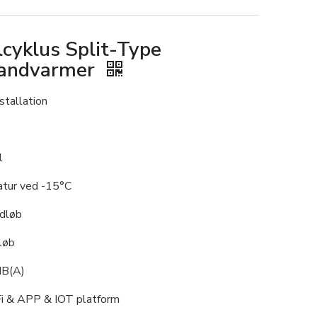
cyklus Split-Type
andvarmer
stallation
l
ratur ved -15°C
dløb
løb
dB(A)
iFi & APP & IOT platform