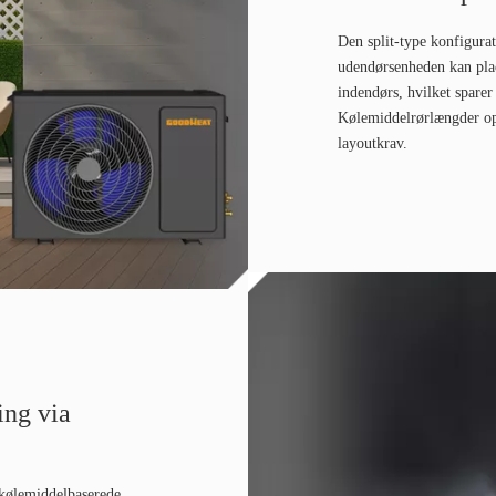
Den split-type konfigurat
udendørsenheden kan plac
indendørs, hvilket sparer
Kølemiddelrørlængder op t
layoutkrav.
ing via
kølemiddelbaserede