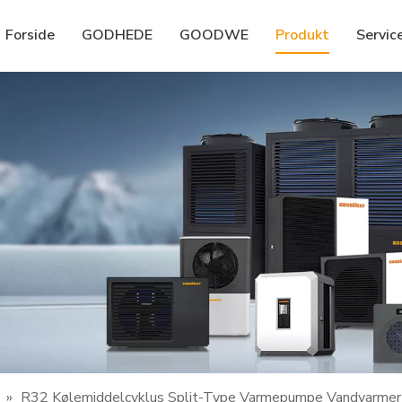
Forside
GODHEDE
GOODWE
Produkt
Servic
»
R32 Kølemiddelcyklus Split-Type Varmepumpe Vandvarmer