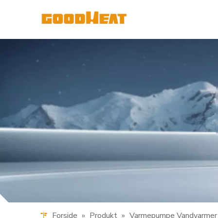
Forside
»
Produkt
»
Varmepumpe Vandvarmer