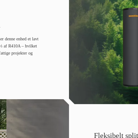
l
er denne enhed et lavt
⅓ af R410A – hvilket
fattige projekter og
Fleksibelt spli