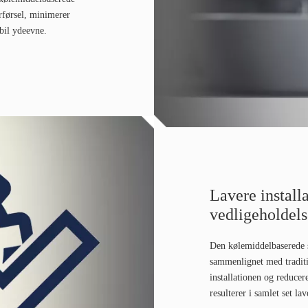
rførsel, minimerer
bil ydeevne.
Lavere install
vedligeholdel
Den kølemiddelbaserede s
sammenlignet med traditi
installationen og reducer
resulterer i samlet set l