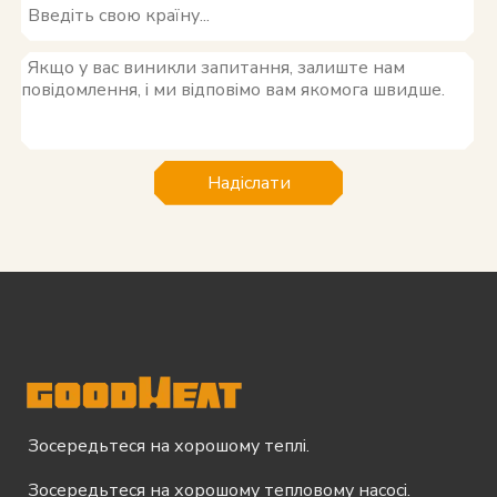
Надіслати
Зосередьтеся на хорошому теплі.
Зосередьтеся на хорошому тепловому насосі.