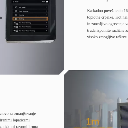
Kaskadno povežite do 16
toplotne črpalke. Kot nal
in zanesljivo ogrevanje v
truda izpolnite različne 
visoko zmogljive rešitve
asnovo za zmanjševanje
iranimi lopaticami
e z nizkimi ravnmi hrupa