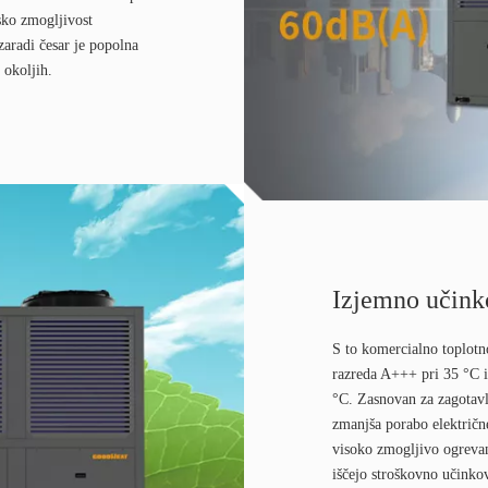
sko zmogljivost
zaradi česar je popolna
 okoljih.
Izjemno učink
S to komercialno toplotn
razreda A+++ pri 35 °C i
°C. Zasnovan za zagotavl
zmanjša porabo električne
visoko zmogljivo ogrevanj
iščejo stroškovno učinkov