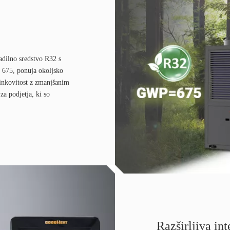
adilno sredstvo R32 s
 675, ponuja okoljsko
činkovitost z zmanjšanim
za podjetja, ki so
Razširljiva int