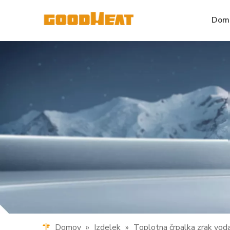
Dom
Domov
»
Izdelek
»
Toplotna črpalka zrak vod