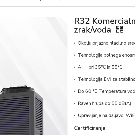
R32 Komercialn
zrak/voda
Okolju prijazno hladilno s
Tehnologija polnega enosm
A++ pri 35℃ in 55℃
Tehnologija EVI za stabiln
Do 60 ℃ Temperatura vode
Raven hrupa do 55 dB(A)
Upravljanje na daljavo: Wi
Certificiranje: