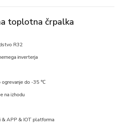
a toplotna črpalka
redstvo R32
ernega inverterja
o ogrevanje do -35 ℃
 na izhodu
Fi & APP & IOT platforma