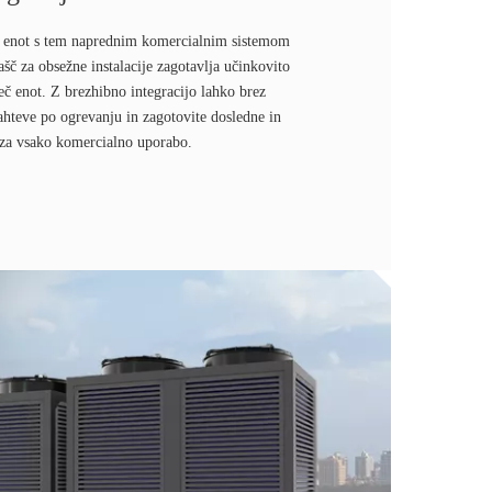
 enot s tem naprednim komercialnim sistemom
ašč za obsežne instalacije zagotavlja učinkovito
eč enot. Z brezhibno integracijo lahko brez
zahteve po ogrevanju in zagotovite dosledne in
 za vsako komercialno uporabo.