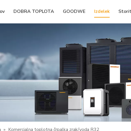
ov
DOBRA TOPLOTA
GOODWE
Izdelek
Stori
a
»
Komercialna toplotna črpalka zrak/voda R32