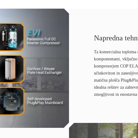
Napredna tehn
Ta komercialna toplotna 
komponentami, vključno
kompresorjem COP ELAN
učinkovitost in zanesljiv
matična plošča Plug&Play
idealna rešitev za zahte
zmogljivost in enostavna