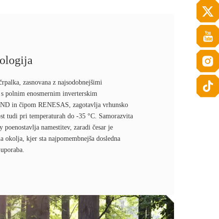
ologija
črpalka, zasnovana z najsodobnejšimi
 s polnim enosmernim inverterskim
D in čipom RENESAS, zagotavlja vrhunsko
ost tudi pri temperaturah do -35 °C. Samorazvita
 poenostavlja namestitev, zaradi česar je
vna okolja, kjer sta najpomembnejša dosledna
 uporaba.