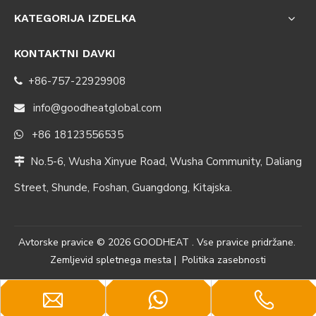
KATEGORIJA IZDELKA
KONTAKTNI DAVKI
+86-757-22929908

info@goodheatglobal.com

+86 18123556535

No.5-6, Wusha Xinyue Road, Wusha Community, Daliang

Street, Shunde, Foshan, Guangdong, Kitajska.
Avtorske pravice ©
2026
GOODHEAT . Vse pravice pridržane.
Zemljevid spletnega mesta
|
Politika zasebnosti